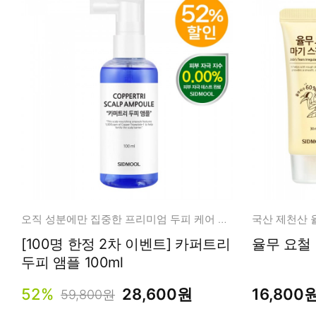
오직 성분에만 집중한 프리미엄 두피 케어 앰플
국산 제천산 
[100명 한정 2차 이벤트] 카퍼트리
율무 요철 
두피 앰플 100ml
52%
28,600원
16,800
59,800원