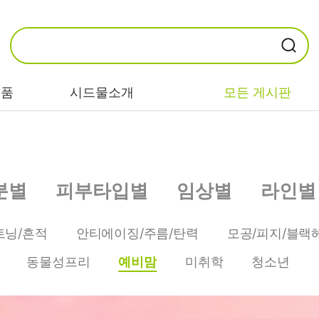
제품
시드물소개
모든 게시판
카테고리별
기능/고민별
성분별
분별
피부타입별
임상별
라인별
비누/클렌징
트러블/시카
EGF/FGF/IGF
마스크/팩/필링
민감/건조/속당
콜라겐
트닝/흔적
안티에이징/주름/탄력
모공/피지/블랙
김
스킨/토너/미스
히알루론산
동물성프리
예비맘
미취학
청소년
트
미백/화이트닝/
병풀/센텔라
흔적
앰플/에센스/세
판테놀
럼
안티에이징/주