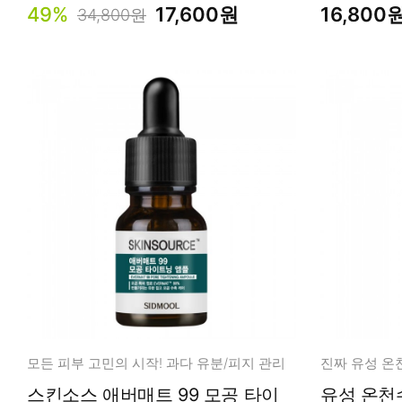
49%
17,600원
16,800
34,800원
모든 피부 고민의 시작! 과다 유분/피지 관리
진짜 유성 온천
스킨소스 애버매트 99 모공 타이
유성 온천수