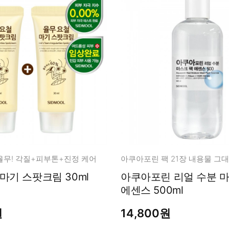
율무! 각질+피부톤+진정 케어
마기 스팟크림 30ml
아쿠아포린 리얼 수분 마스크 팩
에센스 500ml
원
14,800원