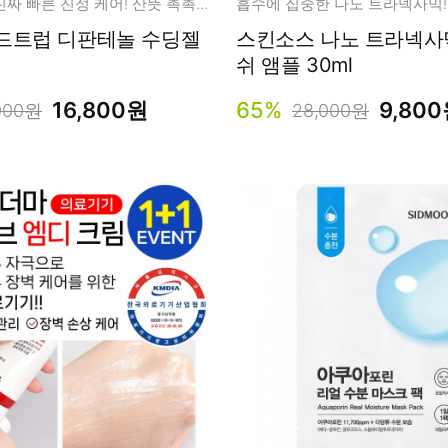
진짜 순하고 진짜 빠른 진정 케어! 산뜻 촉촉 디판테놀 수딩젤
판테놀 수딩젤
스킨소스 나노 트라넥사믹 블
쉬 앰플 30ml
16,800원
65%
9,80
000원
28,000원