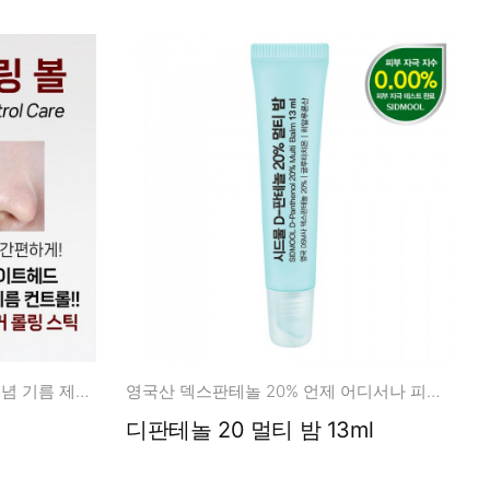
과도한 피지, X기름 컨트롤! 신개념 기름 제거 롤링 스틱
영국산 덱스판테놀 20% 언제 어디서나 피부 장벽 관리!
디판테놀 20 멀티 밤 13ml