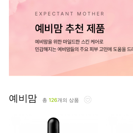
피부타입별
예비맘
총
126
개의 상품