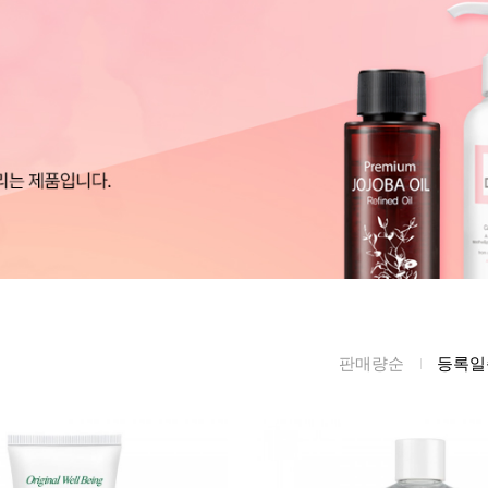
름/탄력
레티놀
수분젤/에센셜
모공/피지/블랙
녹차/EGCG
로션
헤드
알로에
크림
각질관리
어성초
썬케어
장벽케어
아하/바하/파하/
오일
무기자차
라하
바디/헤어/핸드/
레이저관리
징크
풋
탈모케어
봉독/프로폴리스
메이크업
동물성프리
호호바
립/아이
판매량순
등록일
예비맘
달팽이
건강식품
미취학
카렌듈라
소품
청소년
동백