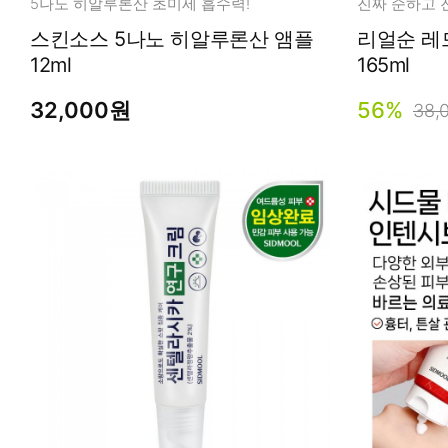
5나노 히알루론산 초미세 흡수력!
스킨소스 5나노 히알루론산 앰플
리얼순 레드트럽 디
12ml
165ml
32,000원
56%
38,