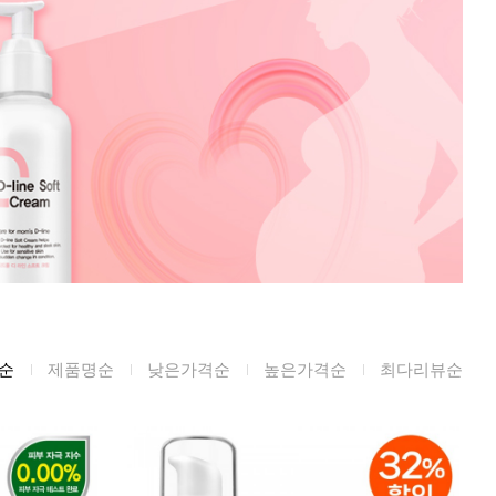
미생물&방사능
검사
텍스트 사용후기
포토사용 후기
성분사전
해외배송문의
시드물 매니아
순
제품명순
낮은가격순
높은가격순
최다리뷰순