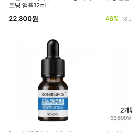
트닝 앰플12ml
22,800원
46%
18,