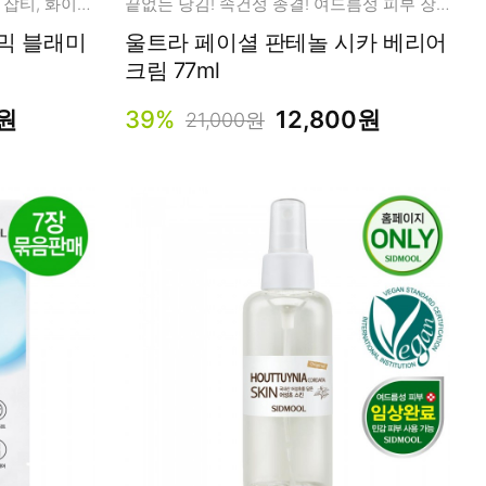
흡수에 집중한 나노 트라넥사믹! 잡티, 화이트닝 케어!
끝없는 당김! 속건성 종결! 여드름성 피부 장벽 케어
래미
울트라 페이셜 판테놀 시카 베리어
크림 77ml
0원
39%
12,800원
21,000원