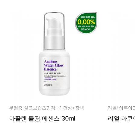
무점증 실크보습초민감+속건성+장벽
리얼! 아쿠아
아줄렌 물광 에센스 30ml
리얼 아쿠아