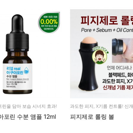
포린을 담아 보습 시너지 효과!
포린 수분 앰플 12ml
피지제로 롤링 볼