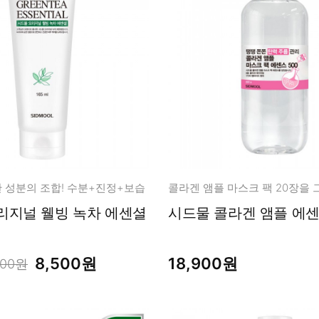
남성화장품
티트리
내츄럴99
무오일
세라마이드
글루타치온
트라넥사믹
피디알엔
 성분의 조합! 수분+진정+보습
리지널 웰빙 녹차 에센셜
시드물 콜라
8,500원
18,900원
800원