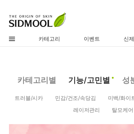
카테고리
이벤트
신
#전체메뉴
전제품보기
신제품
카테고리별
기능/고민별
성
카테고리별
베스트
트러블/시카
민감/건조/속당김
미백/화이
이벤트
기능/고민별
레이저관리
탈모케어
임상별
성분별