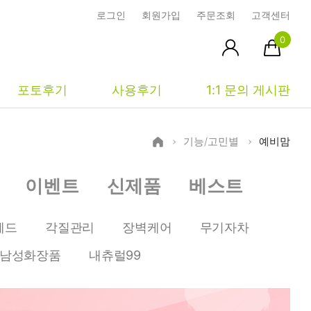
로그인
회원가입
주문조회
고객센터
0
포토후기
사용후기
1:1 문의 게시판
기능/고민별
예비맘
피부타입별
커뮤니티
마이페이지
이벤트
신제품
베스트
건성
시사모
주문조회
중성
상품문의
장바구니
헤드
각질관리
장벽케어
무기자차
지성
시드물통신
최근본상품
남성화장품
내츄럴99
복합성
전 어떻게 써요?
위시리스트
민감성
공지사항