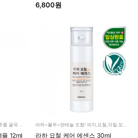
6,800원
매트릭실 3000 30% 민감 탄력 주름 굴곡 케어!
라하+율무+판테놀 조합! 피지,요철,각질,모공 케어!
스킨소스 매트릭실 30 앰플 12ml
라하 요철 케어 에센스 30ml