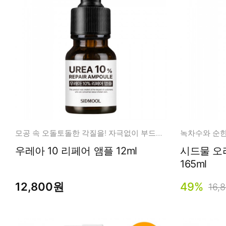
모공 속 오돌토돌한 각질을! 자극없이 부드럽게 케어
녹차수와 순한
우레아 10 리페어 앰플 12ml
시드물 오
165ml
12,800원
49%
16,