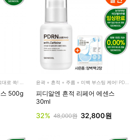
콜라겐 앰플 마스크 팩 20장을 그대로 쏙! 넉넉한 용량!
윤곽 + 흔적 + 주름 + 미백 부스팅 케어! PDRN 리페어 에센스
겐 앰플 에센스 500g
피디알엔 흔적 리페어 에센스
30ml
32%
32,800원
48,000원