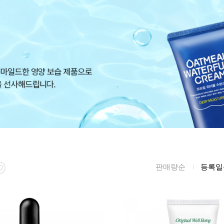
름/탄력
레티놀
수분젤/에센셜
모공/피지/블랙
녹차/EGCG
로션
헤드
알로에
크림
각질관리
어성초
썬케어
장벽케어
아하/바하/파하/
오일
무기자차
라하
바디/헤어/핸드/
레이저관리
징크
풋
탈모케어
봉독/프로폴리스
메이크업
동물성프리
호호바
립/아이
판매량순
등록일
예비맘
달팽이
건강식품
미취학
카렌듈라
소품
청소년
동백