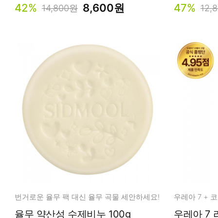
42%
8,600원
47%
14,800원
12,
번거로운 율무 팩 대신 율무 곡물 세안하세요!
율무 약산성 수제비누 100g