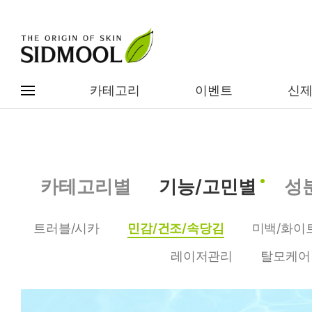
카테고리
이벤트
신
#전체메뉴
전제품보기
신제품
카테고리별
기능/고민별
성
카테고리별
베스트
트러블/시카
민감/건조/속당김
미백/화이
이벤트
기능/고민별
레이저관리
탈모케어
임상별
성분별