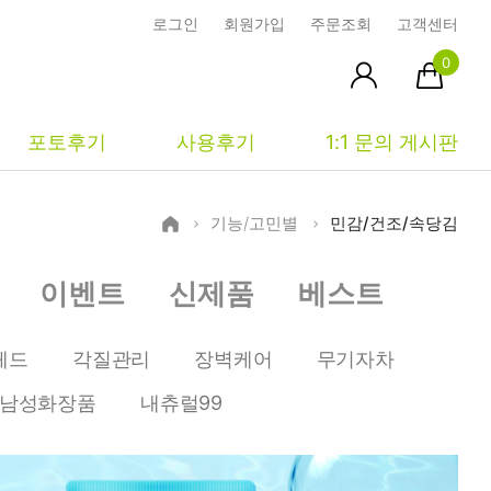
로그인
회원가입
주문조회
고객센터
0
포토후기
사용후기
1:1 문의 게시판
기능/고민별
민감/건조/속당김
피부타입별
커뮤니티
마이페이지
이벤트
신제품
베스트
건성
시사모
주문조회
중성
상품문의
장바구니
헤드
각질관리
장벽케어
무기자차
지성
시드물통신
최근본상품
남성화장품
내츄럴99
복합성
전 어떻게 써요?
위시리스트
민감성
공지사항