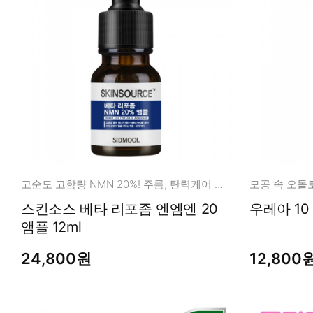
고순도 고함량 NMN 20%! 주름, 탄력케어 앰플
스킨소스 베타 리포좀 엔엠엔 20
앰플 12ml
24,800원
12,800