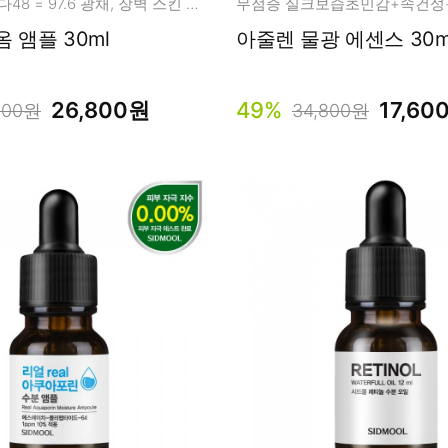
락토48+비피다48 = 97.6 광채, 장벽 스킨 케어
무점증 실크보습초민감+속건성
듀얼 바이옴 앰플 30ml
아줄렌 물광 에센스 30m
26,800원
49%
17,60
000원
34,800원