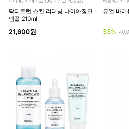
나이아신아마이드 10% + 징크 PCA 2%
닥터트럽 스킨 리터닝 나이아징크
앰플 210ml
21,600원
33%
40,