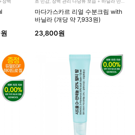
+장벽
초 민감, 장벽 관리 다당류 보습 + 바닐라 만남
l
마다가스카르 리얼 수분크림 with
바닐라 (개당 약 7,933원)
0원
23,800원