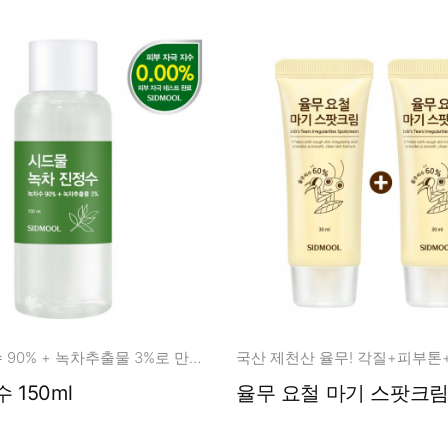
제주산 녹차수 90% + 녹차추출물 3%로 만든 리얼 진정수
국산 제천산 율무! 각질+피부톤
녹차 진정수 150ml
율무 요철 마기 스팟크림 