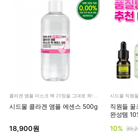
콜라겐 앰플 마스크 팩 20장을 그대로 쏙! 넉넉한 용량!
시드물 직원들
시드물 콜라겐 앰플 에센스 500g
직원들 꿀
완성템 10
18,900원
10%
39,