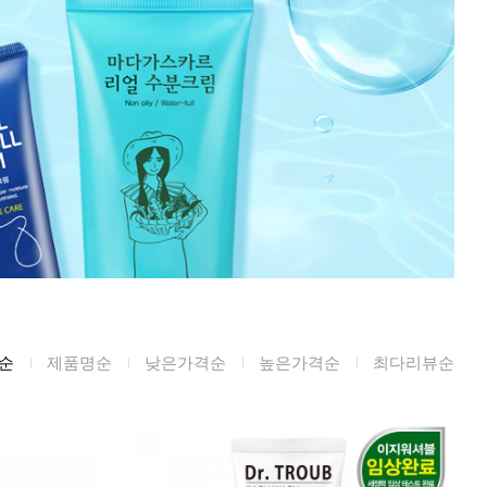
미생물&방사능
검사
텍스트 사용후기
포토사용 후기
성분사전
해외배송문의
시드물 매니아
순
제품명순
낮은가격순
높은가격순
최다리뷰순