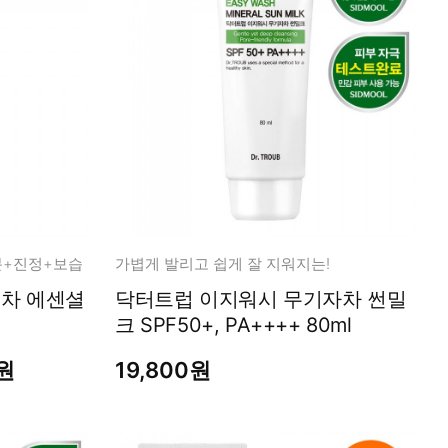
분+진정+보습
가볍게 발리고 쉽게 잘 지워지는!
녹차 에센셜
닥터트럽 이지워시 무기자차 썬밀
크 SPF50+, PA++++ 80ml
0원
19,800원