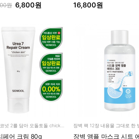
6,800원
16,800원
800원
우레아 7 + 코코넛 2를 담아 오돌토돌 chicken skin 케어!
우레아 7 리페어 크림 80g
장벽 앰플 마스크 시트 에센스