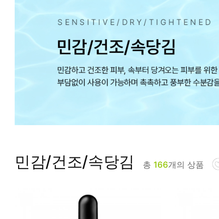
피부타입별
민감/건조/속당김
총
166
개의 상품