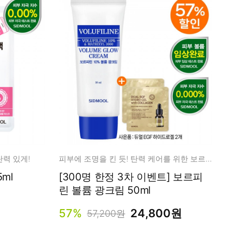
탄력 있게!
피부에 조명을 킨 듯! 탄력 케어를 위한 보르피린 광크림
25ml
[300명 한정 3차 이벤트] 보르피
린 볼륨 광크림 50ml
57%
24,800원
57,200원