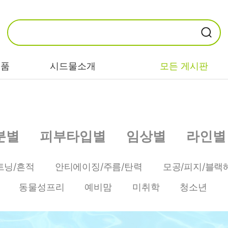
제품
시드물소개
모든 게시판
카테고리별
기능/고민별
성분별
분별
피부타입별
임상별
라인별
비누/클렌징
트러블/시카
EGF/FGF/IGF
마스크/팩/필링
민감/건조/속당
콜라겐
트닝/흔적
안티에이징/주름/탄력
모공/피지/블랙
김
스킨/토너/미스
히알루론산
동물성프리
예비맘
미취학
청소년
트
미백/화이트닝/
병풀/센텔라
흔적
앰플/에센스/세
판테놀
럼
안티에이징/주