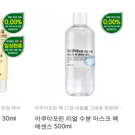
+진정 케어
아쿠아포린 팩 21장 내용물 그대로 한병에! 용량은 넉넉하게!
30ml
아쿠아포린 리얼 수분 마스크 팩
에센스 500ml