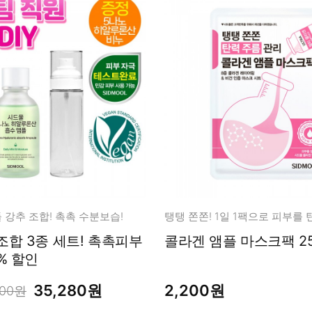
 강추 조합! 촉촉 수분보습!
탱탱 쫀쫀! 1일 1팩으로 피부를 
조합 3종 세트! 촉촉피부
콜라겐 앰플 마스크팩 
% 할인
35,280원
2,200원
200원