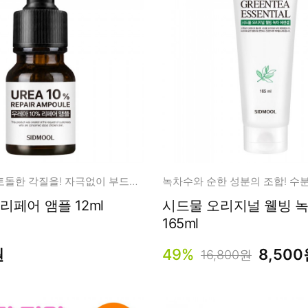
남성화장품
티트리
내츄럴99
무오일
세라마이드
글루타치온
트라넥사믹
피디알엔
모공 속 오돌토돌한 각질을! 자극없이 부드럽게 케어
녹차수와 순한 성분의 조합! 수
우레아 10 리페어 앰플 12ml
시드물 오리지널 웰빙 
165ml
원
49%
8,50
16,800원