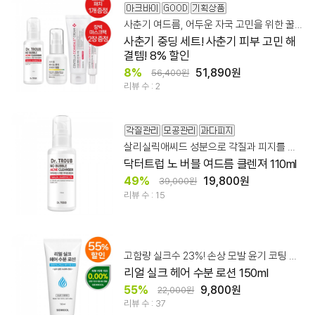
사춘기 여드름, 어두운 자국 고민을 위한 꿀팁 세트
사춘기 중딩 세트! 사춘기 피부 고민 해
결템! 8% 할인
8%
51,890원
56,400원
리뷰 수 : 2
살리실릭애씨드 성분으로 각질과 피지를 꼼꼼히 정돈!
닥터트럽 노 버블 여드름 클렌져 110ml
49%
19,800원
39,000원
리뷰 수 : 15
고함량 실크수 23%! 손상 모발 윤기 코팅 로션
리얼 실크 헤어 수분 로션 150ml
55%
9,800원
22,000원
리뷰 수 : 37