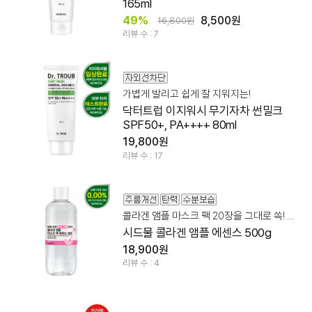
165ml
49%
8,500원
16,800원
리뷰 수 : 7
가볍게 발리고 쉽게 잘 지워지는!
닥터트럽 이지워시 무기자차 썬밀크
SPF50+, PA++++ 80ml
19,800원
리뷰 수 : 17
콜라겐 앰플 마스크 팩 20장을 그대로 쏙! 넉넉한 용량!
시드물 콜라겐 앰플 에센스 500g
18,900원
리뷰 수 : 4