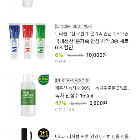
트리클로산 무첨가! 온가족 안심 치약 3종
국내생산! 온가족 안심 치약 3종 세트
6% 할인
6%
10,000원
10,640원
리뷰 수 : 3
제주산 녹차수 90% + 녹차추출물 3%로 만든 리얼 진정수
녹차 진정수 150ml
47%
6,800원
12,800원
리뷰 수 : 36
마스카라처럼 또렷! 영양제처럼 한올 한올 건강하게~