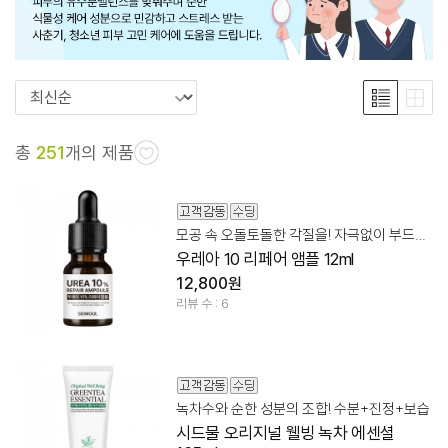
총
251
개의 제품
모공 속 오돌토돌한 각질을! 자극없이 부드럽게 케어
우레아 10 리페어 앰플 12ml
12,800원
리뷰 수 : 6
녹차수와 순한 성분의 조합! 수분+진정+보습
시드물 오리지널 웰빙 녹차 에센셜