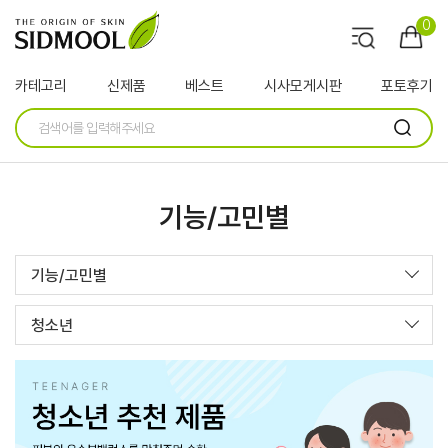
0
카테고리
신제품
베스트
시사모게시판
포토후기
기능/고민별
기능/고민별
청소년