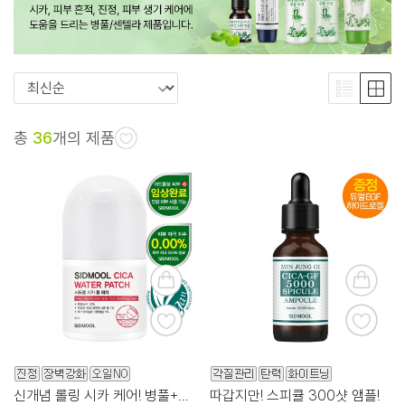
총
36
개의 제품
신개념 롤링 시카 케어! 병풀+센텔라+덱스판테놀!
따갑지만! 스피큘 300샷 앰플!