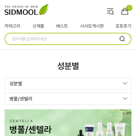
0
카테고리
신제품
베스트
시사모게시판
포토후기
성분별
성분별
병풀/센텔라