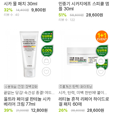
시카 물 패치 30ml
민중기 시카지에프 스피큘 앰
플 30ml
32%
9,800원
14,400원
51%
28,600원
리뷰 수 : 40
58,600원
리뷰 수 : 122
끝없는 당김! 속건성 종결! 여드름성 피부 장벽 케어
시카, 탄력, 미백 한번에! 붙이는 하이드로겔 패치
울트라 페이셜 판테놀 시카
레티놀 흔적 리페어 하이드로
베리어 크림 77ml
겔 패치 60매
39%
12,800원
26%
28,600원
21,000원
38,600원