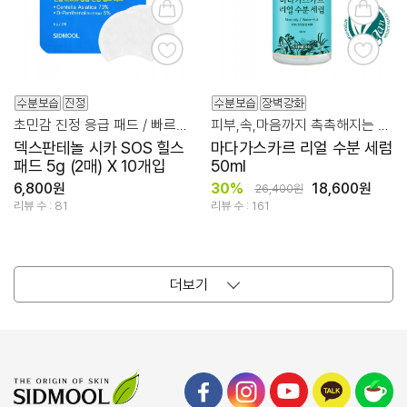
초민감 진정 응급 패드 / 빠르고 간편하게 착!
피부,속,마음까지 촉촉해지는 리얼수분 특별한 만남
덱스판테놀 시카 SOS 힐스
마다가스카르 리얼 수분 세럼
패드 5g (2매) X 10개입
50ml
6,800원
30%
18,600원
26,400원
리뷰 수 : 81
리뷰 수 : 161
더보기