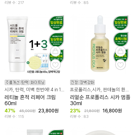
리뷰 수 : 217
리뷰 수 : 85
시카, 탄력, 미백 한번에! 4 in 1 리페어 크림
프로폴리스,시카, 판테놀의 환상적 시너지!
레티놀 흔적 리페어 크림
리얼순 프로폴리스 시카 앰플
60ml
30ml
47%
23,800원
23%
16,800원
45,000원
21,800원
리뷰 수 : 115
리뷰 수 : 83