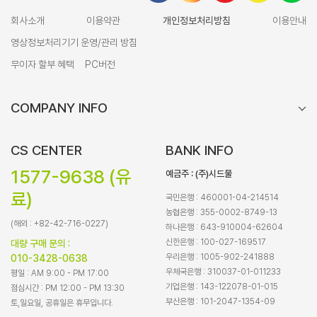
회사소개
이용약관
개인정보처리방침
이용안내
영상정보처리기기 운영/관리 방침
무이자 할부 혜택
PC버전
COMPANY INFO
CS CENTER
BANK INFO
1577-9638 (유
예금주 : (주)시드물
료)
국민은행 : 460001-04-214514
농협은행 : 355-0002-8749-13
(해외 : +82-42-716-0227)
하나은행 : 643-910004-62604
신한은행 : 100-027-169517
대량 구매 문의 :
우리은행 : 1005-902-241888
010-3428-0638
우체국은행 : 310037-01-011233
평일 : AM 9:00 - PM 17:00
기업은행 : 143-122078-01-015
점심시간 : PM 12:00 - PM 13:30
부산은행 : 101-2047-1354-09
토,일요일, 공휴일은 휴무입니다.