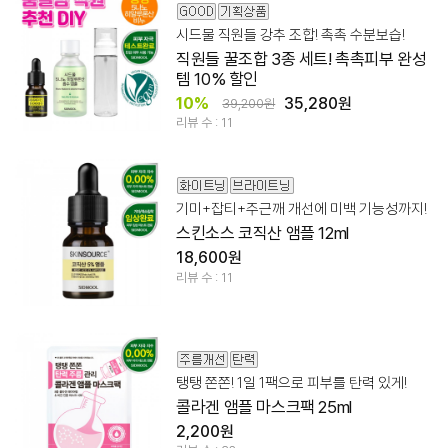
시드물 직원들 강추 조합! 촉촉 수분보습!
직원들 꿀조합 3종 세트! 촉촉피부 완성
템 10% 할인
10%
35,280원
39,200원
리뷰 수 : 11
기미+잡티+주근깨 개선에 미백 기능성까지!
스킨소스 코직산 앰플 12ml
18,600원
리뷰 수 : 11
탱탱 쫀쫀! 1일 1팩으로 피부를 탄력 있게!
콜라겐 앰플 마스크팩 25ml
2,200원