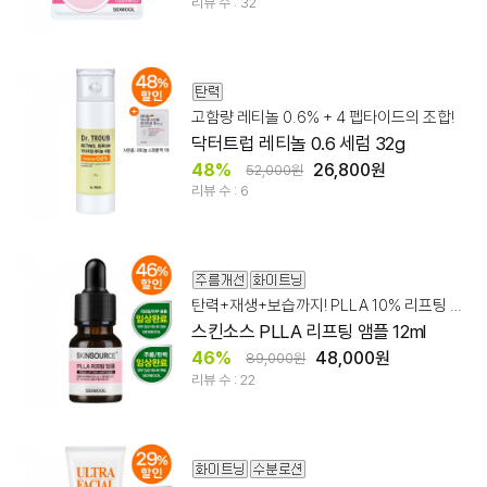
리뷰 수 : 32
고함량 레티놀 0.6% + 4 펩타이드의 조합!
닥터트럽 레티놀 0.6 세럼 32g
48%
26,800원
52,000원
리뷰 수 : 6
탄력+재생+보습까지! PLLA 10% 리프팅 앰플
스킨소스 PLLA 리프팅 앰플 12ml
46%
48,000원
89,000원
리뷰 수 : 22