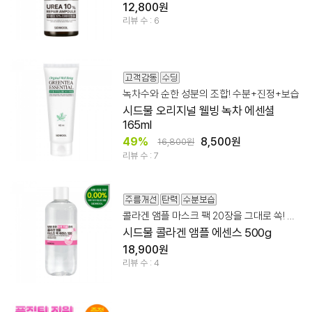
12,800원
리뷰 수 : 6
녹차수와 순한 성분의 조합! 수분+진정+보습
시드물 오리지널 웰빙 녹차 에센셜
165ml
49%
8,500원
16,800원
리뷰 수 : 7
콜라겐 앰플 마스크 팩 20장을 그대로 쏙! 넉넉한 용량!
시드물 콜라겐 앰플 에센스 500g
18,900원
리뷰 수 : 4