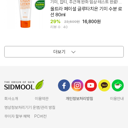
기미, 잡티, 주근깨 완화 임상 테스트 완료! 수분 미백 로션
울트라 페이셜 글루타치온 기미 수분 로
션 80ml
29%
16,800원
23,800원
리뷰 수 : 40
더보기
회사소개
이용약관
개인정보처리방침
이용안내
영상정보처리기기 운영/관리 방침
무이자 할부 혜택
PC버전