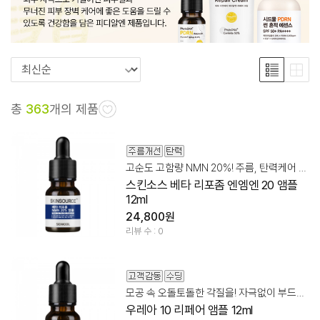
총
363
개의 제품
고순도 고함량 NMN 20%! 주름, 탄력케어 앰플
스킨소스 베타 리포좀 엔엠엔 20 앰플
12ml
24,800원
리뷰 수 : 0
모공 속 오돌토돌한 각질을! 자극없이 부드럽게 케어
우레아 10 리페어 앰플 12ml