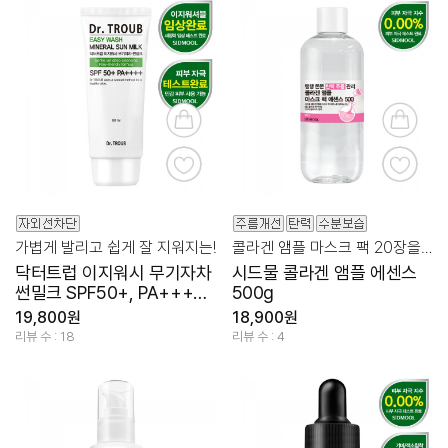
가볍게 발리고 쉽게 잘 지워지는!
콜라겐 앰플 마스크 팩 20장을 그대로 쏙! 넉넉한 용량!
닥터트럽 이지워시 무기자차
시드물 콜라겐 앰플 에센스
썬밀크 SPF50+, PA++++
500g
80ml
19,800원
18,900원
리뷰 수 : 18
리뷰 수 : 4