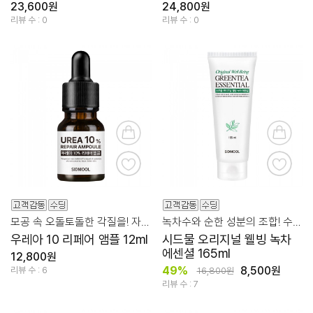
23,600원
24,800원
리뷰 수 : 0
리뷰 수 : 0
모공 속 오돌토돌한 각질을! 자극없이 부드럽게 케어
녹차수와 순한 성분의 조합! 수분+진정+보습
우레아 10 리페어 앰플 12ml
시드물 오리지널 웰빙 녹차
에센셜 165ml
12,800원
49%
8,500원
리뷰 수 : 6
16,800원
리뷰 수 : 7