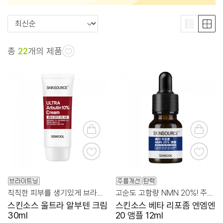
총
22
개의 제품
칙칙한 피부를 생기있게 브라이트닝 케어!
고순도 고함량 NMN 20%! 주름, 탄력케어 앰플
스킨소스 울트라 알부텐 크림
스킨소스 베타 리포좀 엔엠엔
30ml
20 앰플 12ml