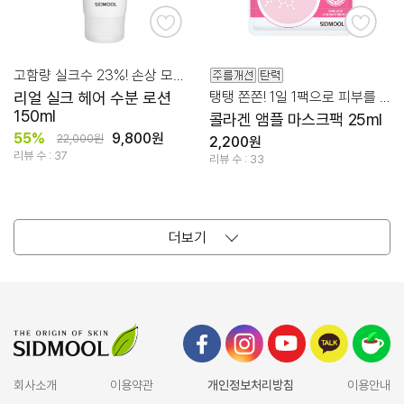
고함량 실크수 23%! 손상 모발 윤기 코팅 로션
리얼 실크 헤어 수분 로션
탱탱 쫀쫀! 1일 1팩으로 피부를 탄력 있게!
150ml
콜라겐 앰플 마스크팩 25ml
55%
9,800원
22,000원
2,200원
리뷰 수 : 37
리뷰 수 : 33
더보기
회사소개
이용약관
개인정보처리방침
이용안내