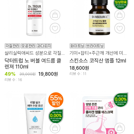
살리실릭애씨드 성분으로 각질과 피지를 꼼꼼히 정돈!
기미+잡티+주근깨 개선에 미백 기능성까지!
닥터트럽 노 버블 여드름 클
스킨소스 코직산 앰플 12ml
렌져 110ml
18,600원
49%
19,800원
리뷰 수 : 11
39,000원
리뷰 수 : 16