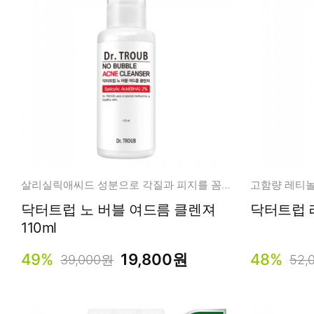
살리실릭애씨드 성분으로 각질과 피지를 꼼꼼히 정돈!
고함량 레티놀 
닥터트럽 노 버블 여드름 클렌져
닥터트럽 레
110ml
49%
19,800원
48%
39,000원
52,