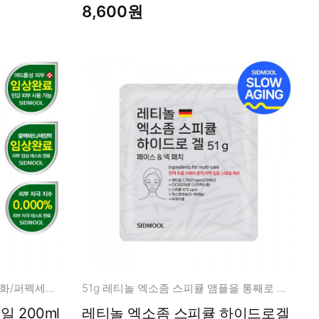
8,600원
모공,피지,요철,블랙헤드 번개유화/퍼펙세정/데일리사용
51g 레티놀 엑소좀 스피큘 앰플을 통째로 담은 귀한 스페셜 팩
 200ml
레티놀 엑소좀 스피큘 하이드로겔