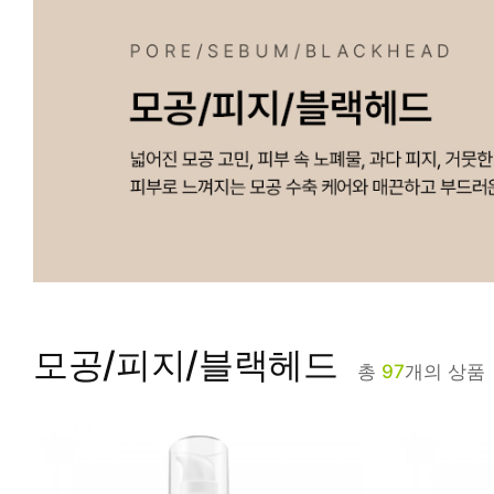
피부타입별
모공/피지/블랙헤드
총
97
개의 상품