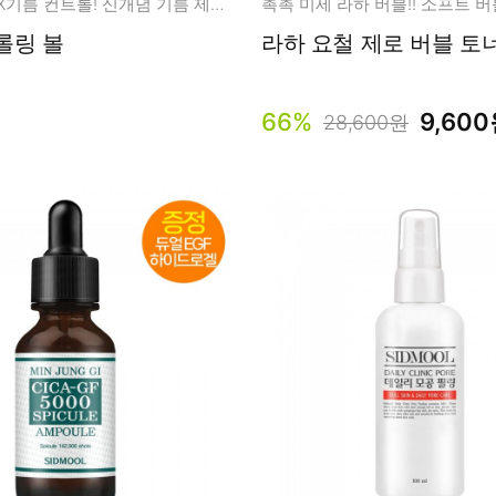
과도한 피지, X기름 컨트롤! 신개념 기름 제거 롤링 스틱
롤링 볼
라하 요철 제로 버블 토너 
66%
9,60
28,600원