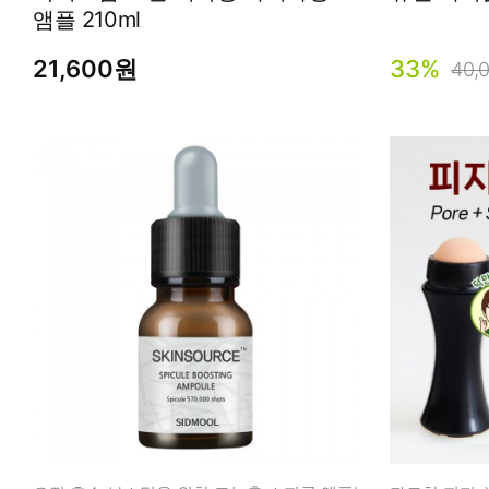
앰플 210ml
21,600원
33%
40,