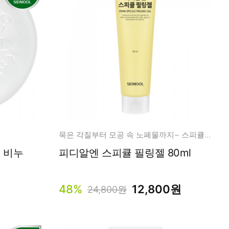
묵은 각질부터 모공 속 노폐물까지~ 스피큘 필링 솔루션!
 비누
피디알엔 스피큘 필링젤 80ml
48%
12,800원
24,800원