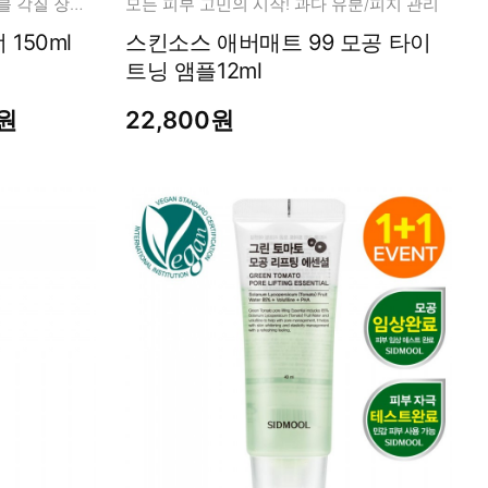
촉촉 미세 라하 버블!! 소프트 버블 각질 장벽 케어!
모든 피부 고민의 시작! 과다 유분/피지 관리
150ml
스킨소스 애버매트 99 모공 타이
트닝 앰플12ml
0원
22,800원