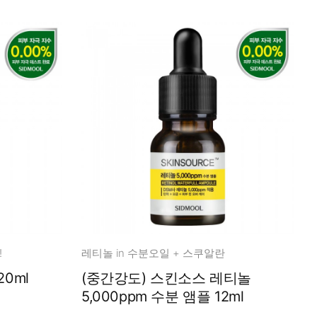
!
레티놀 in 수분오일 + 스쿠알란
젤 120ml
(중간강도) 스킨소스 레티놀
5,000ppm 수분 앰플 12ml