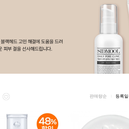
름/탄력
레티놀
수분젤/에센셜
모공/피지/블랙
녹차/EGCG
로션
헤드
알로에
크림
각질관리
어성초
썬케어
장벽케어
아하/바하/파하/
오일
무기자차
라하
바디/헤어/핸드/
레이저관리
징크
풋
탈모케어
봉독/프로폴리스
메이크업
동물성프리
호호바
립/아이
판매량순
등록일
예비맘
달팽이
건강식품
미취학
카렌듈라
소품
청소년
동백