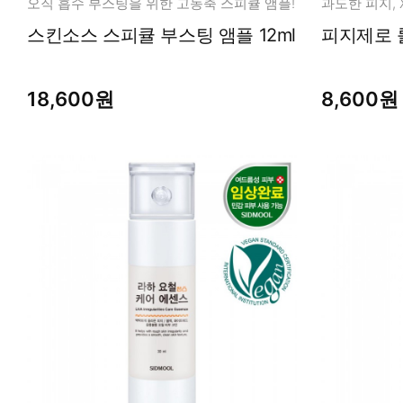
오직 흡수 부스팅을 위한 고농축 스피큘 앰플!
스킨소스 스피큘 부스팅 앰플 12ml
피지제로 
18,600원
8,600원