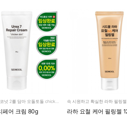
우레아 7 + 코코넛 2를 담아 오돌토돌 chicken skin 케어!
속 시원하고 확실한 라하 필링젤
우레아 7 리페어 크림 80g
라하 요철 케어 필링