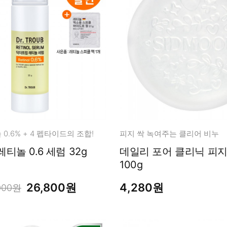
남성화장품
티트리
내츄럴99
무오일
세라마이드
글루타치온
트라넥사믹
피디알엔
0.6% + 4 펩타이드의 조합!
피지 싹 녹여주는 클리어 비누
티놀 0.6 세럼 32g
데일리 포어 클리닉 피지
100g
26,800원
4,280원
000원