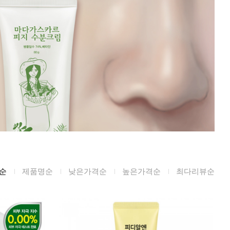
미생물&방사능
검사
텍스트 사용후기
포토사용 후기
성분사전
해외배송문의
시드물 매니아
순
제품명순
낮은가격순
높은가격순
최다리뷰순