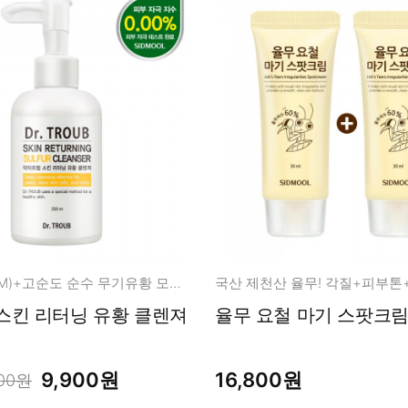
식이유황(MSM)+고순도 순수 무기유황 모공 클렌져
국산 제천산 율무! 각질+피부톤
스킨 리터닝 유황 클렌져
율무 요철 마기 스팟크림 
9,900원
16,800원
800원