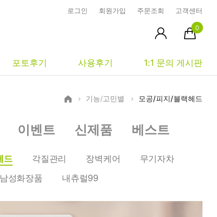
로그인
회원가입
주문조회
고객센터
0
포토후기
사용후기
1:1 문의 게시판
기능/고민별
모공/피지/블랙헤드
피부타입별
커뮤니티
마이페이지
이벤트
신제품
베스트
건성
시사모
주문조회
중성
상품문의
장바구니
헤드
각질관리
장벽케어
무기자차
지성
시드물통신
최근본상품
남성화장품
내츄럴99
복합성
전 어떻게 써요?
위시리스트
민감성
공지사항