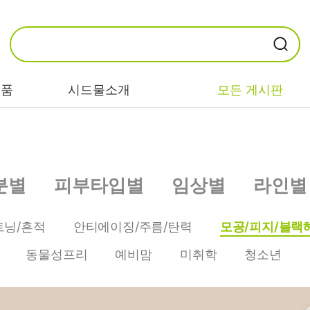
제품
시드물소개
모든 게시판
카테고리별
기능/고민별
성분별
분별
피부타입별
임상별
라인별
비누/클렌징
트러블/시카
EGF/FGF/IGF
마스크/팩/필링
민감/건조/속당
콜라겐
트닝/흔적
안티에이징/주름/탄력
모공/피지/블랙
김
스킨/토너/미스
히알루론산
동물성프리
예비맘
미취학
청소년
트
미백/화이트닝/
병풀/센텔라
흔적
앰플/에센스/세
판테놀
럼
안티에이징/주