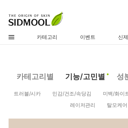
카테고리
이벤트
신
#전체메뉴
전제품보기
신제품
카테고리별
기능/고민별
성
카테고리별
베스트
트러블/시카
민감/건조/속당김
미백/화이
이벤트
기능/고민별
레이저관리
탈모케어
임상별
성분별