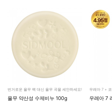
번거로운 율무 팩 대신 율무 곡물 세안하세요!
율무 약산성 수제비누 100g