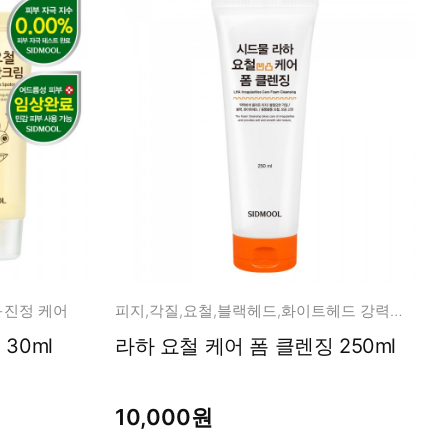
+진정 케어
피지,각질,요철,블랙헤드,화이트헤드 강력하게 올킬!
30ml
라하 요철 케어 폼 클렌징 250ml
10,000원