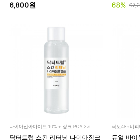
6,800원
68%
67,
나이아신아마이드 10% + 징크 PCA 2%
닥터트럽 스킨 리터닝 나이아징크