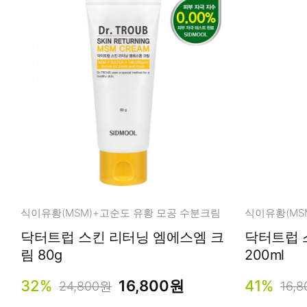
식이유황(MSM)+고순도 유황 모공 수분크림
닥터트럽 스킨 리터닝 엠에스엠 크
닥터트럽 
림 80g
200ml
32%
16,800원
41%
24,800원
16,