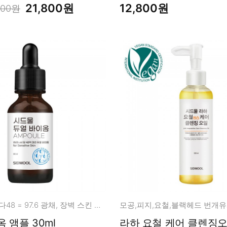
21,800원
12,800원
200원
락토48+비피다48 = 97.6 광채, 장벽 스킨 케어
듀얼 바이옴 앰플 30ml
라하 요철 케어 클렌징오일