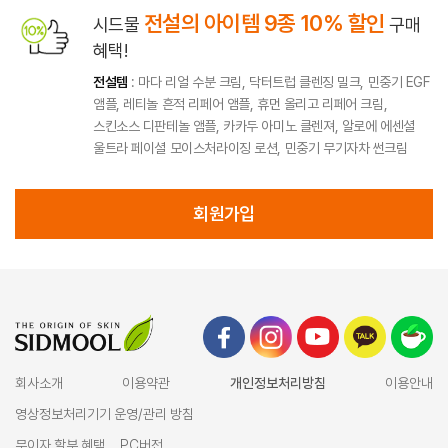
전설의 아이템 9종 10% 할인
시드물
구매
혜택!
전설템
: 마다 리얼 수분 크림, 닥터트럽 클렌징 밀크, 민중기 EGF
앰플, 레티놀 흔적 리페어 앰플, 휴먼 올리고 리페어 크림,
스킨소스 디판테놀 앰플, 카카두 아미노 클렌져, 알로에 에센셜
울트라 페이셜 모이스처라이징 로션, 민중기 무기자차 썬크림
회원가입
회사소개
이용약관
개인정보처리방침
이용안내
영상정보처리기기 운영/관리 방침
무이자 할부 혜택
PC버전