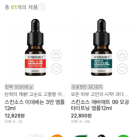
총
61
개의 제품
탄력의 제왕! 고순도 고함량 이데베논 집중 케어 앰플
모든 피부 고민의 시작! 과다 유분/피지 관리
스킨소스 이데베논 3만 앰플
스킨소스 애버매트 99 모공
12ml
타이트닝 앰플12ml
12,828원
22,800원
리뷰 수 : 31
리뷰 수 : 48