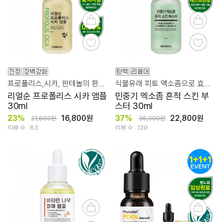
프로폴리스,시카, 판테놀의 환상적 시너지!
식물유래 피토 엑소좀으로 효과적인 흔적 스킨 케어
리얼순 프로폴리스 시카 앰플
민중기 엑소좀 흔적 스킨 부
30ml
스터 30ml
23%
16,800원
37%
22,800원
21,800원
36,000원
리뷰 수 : 83
리뷰 수 : 120