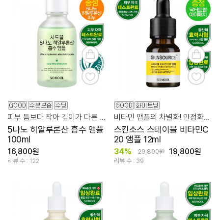
피부 틈보다 작아 깊이가 다른 촉촉함을 선사하는 흡수 앰플
비타민 앰플의 차별화! 안정화된 미백 집중 케어
5나노 히알루론산 흡수 앰플
스킨소스 스테이블 비타민C
100ml
20 앰플 12ml
16,800원
34%
19,800원
29,800원
리뷰 수 : 122
리뷰 수 : 39