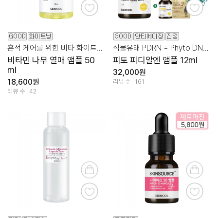
흔적 케어를 위한 비타 화이트닝 앰플
식물유래 PDRN = Phyto DNA® 특허 원료 99.96%
비타민 나무 열매 앰플 50
피토 피디알엔 앰플 12ml
ml
32,000원
18,600원
리뷰 수 : 161
리뷰 수 : 42