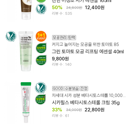
진한 어성초 시카 에센셜 165ml
50%
12,400원
24,800원
리뷰 수 : 535
커지고 늘어지는 모공을 위한 토마토 85
그린 토마토 모공 리프팅 에센셜 40ml
9,800원
리뷰 수 : 140
차세대 시카 성분 베타시토스테롤 10,000ppm + 판테놀
시카힐스 베타시토스테롤 크림 35g
33%
22,800원
34,000원
리뷰 수 : 61