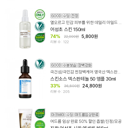
열오르고 민감 피부를 위한 데일리 마일드 어성초 스킨
어성초 스킨 150ml
74%
5,800원
22,000원
리뷰 수 : 122
극건성/극민감 찐장벽케어 영국산 덱스판테놀 50%
스킨소스 덱스판테놀 50 앰플 30ml
33%
24,800원
36,800원
리뷰 수 : 205
여드름 임상 완료 50% 할인 좁쌀/진정/모공