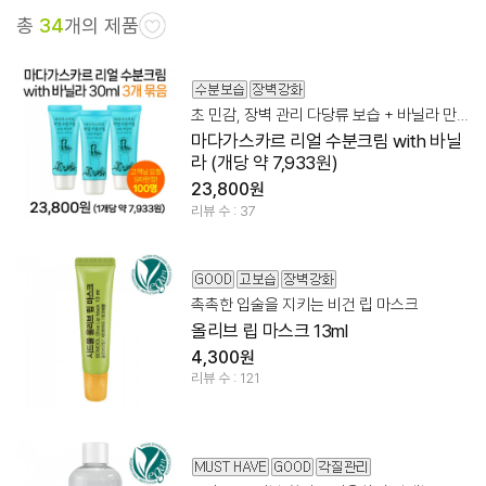
총
34
개의 제품
초 민감, 장벽 관리 다당류 보습 + 바닐라 만남
마다가스카르 리얼 수분크림 with 바닐
라 (개당 약 7,933원)
23,800원
리뷰 수 : 37
촉촉한 입술을 지키는 비건 립 마스크
올리브 립 마스크 13ml
4,300원
리뷰 수 : 121