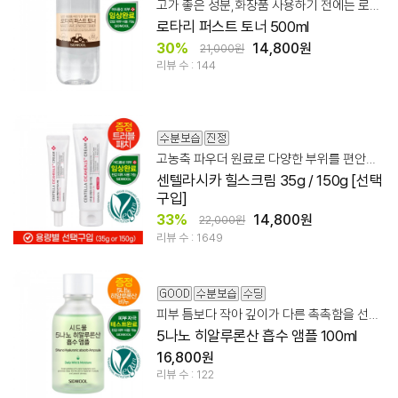
고가 좋은 성분,화장품 사용하기 전에는 로타리로! 파하 20,000ppm
로타리 퍼스트 토너 500ml
30%
14,800원
21,000원
리뷰 수 : 144
고농축 파우더 원료로 다양한 부위를 편안하고 깨끗하게
센텔라시카 힐스크림 35g / 150g [선택
구입]
33%
14,800원
22,000원
리뷰 수 : 1649
피부 틈보다 작아 깊이가 다른 촉촉함을 선사하는 흡수 앰플
5나노 히알루론산 흡수 앰플 100ml
16,800원
리뷰 수 : 122