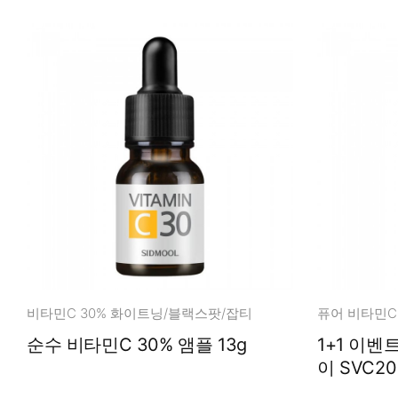
비타민C 30% 화이트닝/블랙스팟/잡티
퓨어 비타민C
순수 비타민C 30% 앰플 13g
1+1 이
이 SVC20