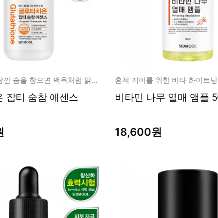
남성화장품
티트리
내츄럴99
무오일
세라마이드
글루타치온
피부를 위해 잠깐 숨을 참으면 백옥처럼 맑고 밝고 깨끗!
흔적 케어를 위한 비타 화이트닝
트라넥사믹
센스
비타민 나무 열매 앰플 50
피디알엔
원
18,600원