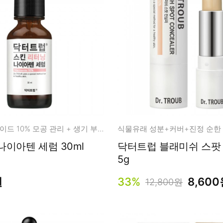
나이아신아마이드 10% 모공 관리 + 생기 부스팅 세럼
식물유래 성분+커버+진정 순한
나이아텐 세럼 30ml
닥터트럽 블래미쉬 스팟
5g
원
33%
8,60
12,800원