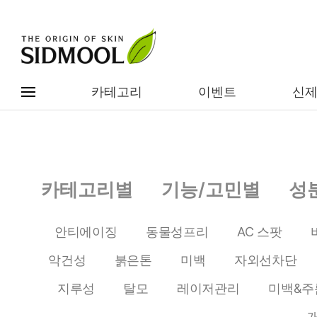
카테고리
이벤트
신
#전체메뉴
전제품보기
신제품
카테고리별
기능/고민별
성
카테고리별
베스트
안티에이징
동물성프리
AC 스팟
이벤트
기능/고민별
악건성
붉은톤
미백
자외선차단
임상별
성분별
지루성
탈모
레이저관리
미백&주