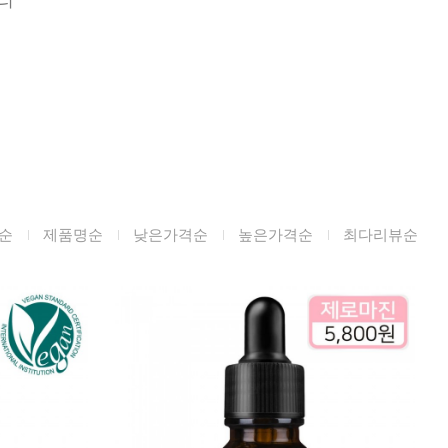
미생물&방사능
검사
텍스트 사용후기
포토사용 후기
성분사전
해외배송문의
순
제품명순
낮은가격순
높은가격순
최다리뷰순
시드물 매니아