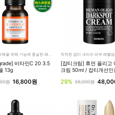
피부 자신감 회복을 위해 기능에 충실한 페룰릭 앰플
칙칙한 잡티 크리어 피부 레벨업
타민C 20 3.5
[잡티크림] 휴먼 올리고 다크스팟
 13g
크림 50ml / 잡티개선
16,800원
29%
48,0
400원
68,000원