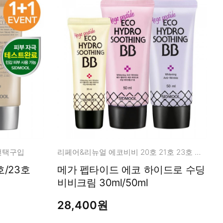
 선택구입
리페어&리뉴얼 에코비비 20호 21호 23호 선택구입
호/23호
메가 펩타이드 에코 하이드로 수딩
비비크림 30ml/50ml
28,400원