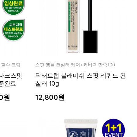
 필수 크림
스팟 앰플 컨실러 케어+커버력 만족100
닥터트럽 블래미쉬 스팟 리퀴드 컨
인증완료
실러 10g
00원
12,800원