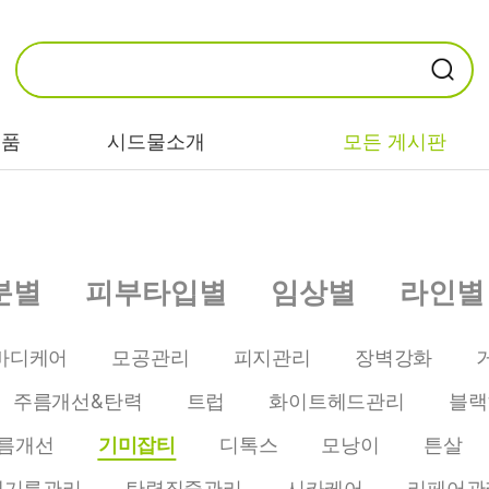
제품
시드물소개
모든 게시판
카테고리별
기능/고민별
성분별
분별
피부타입별
임상별
라인별
비누/클렌징
트러블/시카
EGF/FGF/IGF
마스크/팩/필링
민감/건조/속당
콜라겐
바디케어
모공관리
피지관리
장벽강화
김
스킨/토너/미스
히알루론산
주름개선&탄력
트럽
화이트헤드관리
블랙
트
미백/화이트닝/
병풀/센텔라
흔적
름개선
기미잡티
디톡스
모낭이
튼살
앰플/에센스/세
판테놀
럼
안티에이징/주
개기름관리
탄력집중관리
시카케어
리페어관