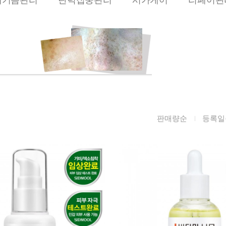
름/탄력
레티놀
수분젤/에센셜
모공/피지/블랙
녹차/EGCG
로션
헤드
알로에
크림
각질관리
어성초
썬케어
장벽케어
아하/바하/파하/
오일
무기자차
라하
바디/헤어/핸드/
레이저관리
판매량순
등록일
징크
풋
탈모케어
봉독/프로폴리스
메이크업
동물성프리
호호바
립/아이
예비맘
달팽이
건강식품
미취학
카렌듈라
소품
청소년
동백