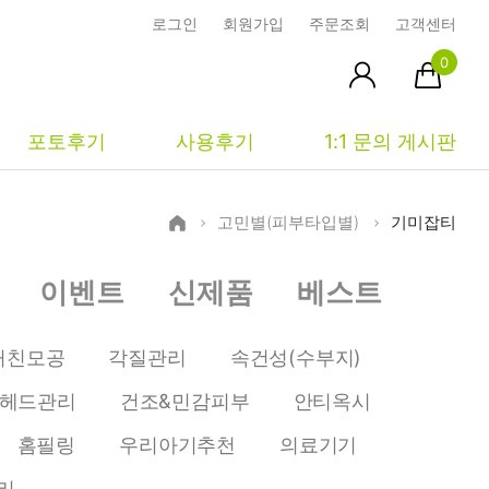
로그인
회원가입
주문조회
고객센터
0
포토후기
사용후기
1:1 문의 게시판
고민별(피부타입별)
기미잡티
피부타입별
커뮤니티
마이페이지
이벤트
신제품
베스트
건성
시사모
주문조회
중성
상품문의
장바구니
거친모공
각질관리
속건성(수부지)
지성
시드물통신
최근본상품
헤드관리
건조&민감피부
안티옥시
복합성
전 어떻게 써요?
위시리스트
홈필링
우리아기추천
의료기기
민감성
공지사항
리