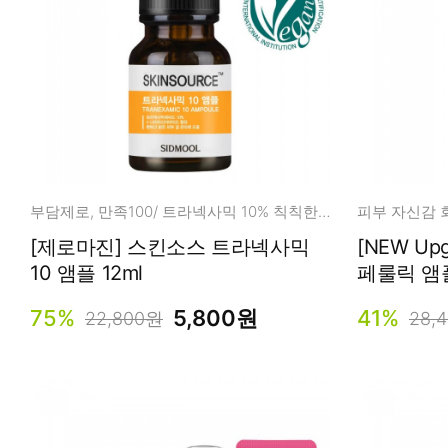
부담제로, 만족100/ 트라넥사믹 10% 칙칙한피부, 다크스팟, 에이지스팟
[제로마진] 스킨소스 트라넥사믹
[NEW Upgrade] 비
10 앰플 12ml
페룰릭 앰플
75%
5,800원
41%
22,800원
28,