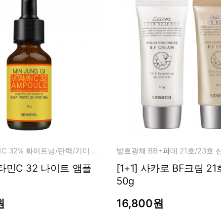
안정화 비타민C 32% 화이트닝/탄력/기미 완화에 도움을 줍니다.
발효광채 BB+파데 21호/23호
타민C 32 나이트 앰플
[1+1] 사카로 BF크림 21
50g
원
16,800원