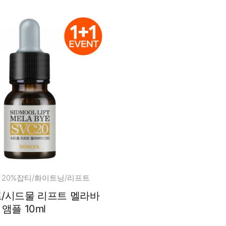
 20%잡티/화이트닝/리프트
벤트/시드물 리프트 멜라바
 앰플 10ml