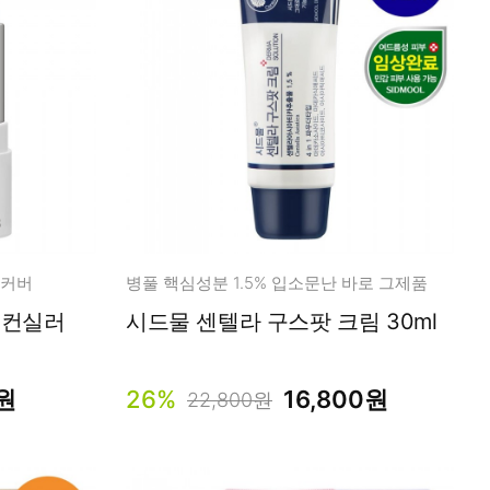
 커버
병풀 핵심성분 1.5% 입소문난 바로 그제품
 컨실러
시드물 센텔라 구스팟 크림 30ml
0원
26%
16,800원
22,800원