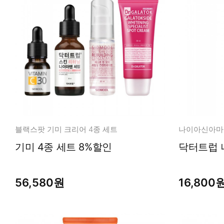
블랙스팟 기미 크리어 4종 세트
기미 4종 세트 8%할인
닥터트럽 
56,580원
16,800