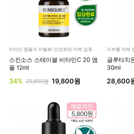
비타민 앰플의 차별화! 안정화된 미백 집중 케어
스킨소스 스테이블 비타민C 20 앰
글루타치온 잡티 숨참 에
플 12ml
30ml
34%
19,800원
28,600
29,800원