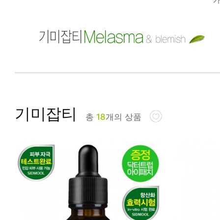
피부타입별
기미잡티
총
18
개의 상품