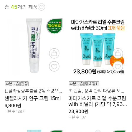
총
45
개의 제품
센텔라정량추출물 2% 소량으로도 확실한 스팟 집중 케어
초 민감, 장벽 관리 다당류 보습 + 바닐라 만남
센텔라시카 연구 크림 15ml
마다가스카르 리얼 수분크림
with 바닐라 (개당 약 7,933
6,800원
원)
23,800원
리뷰 수 : 287
리뷰 수 : 37