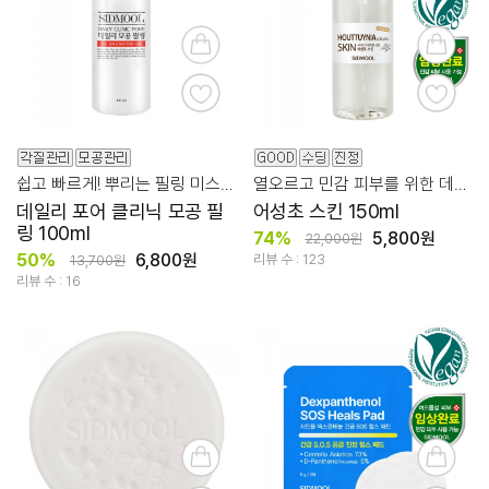
쉽고 빠르게! 뿌리는 필링 미스트로 각질 케어!
열오르고 민감 피부를 위한 데일리 마일드 어성초 스킨
데일리 포어 클리닉 모공 필
어성초 스킨 150ml
링 100ml
74%
5,800원
22,000원
50%
6,800원
리뷰 수 : 123
13,700원
리뷰 수 : 16