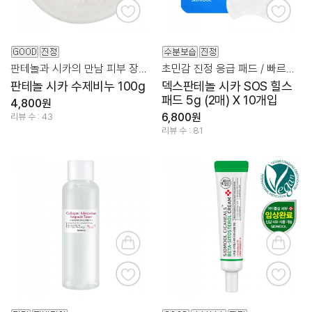
판테놀과 시카의 만남 피부 장벽과 진정 클렌징 케어!
초민감 진정 응급 패드 / 빠르고 간편하게 착!
판테놀 시카 수제비누 100g
덱스판테놀 시카 SOS 힐스
패드 5g (2매) X 10개입
4,800원
6,800원
리뷰 수 : 43
리뷰 수 : 81