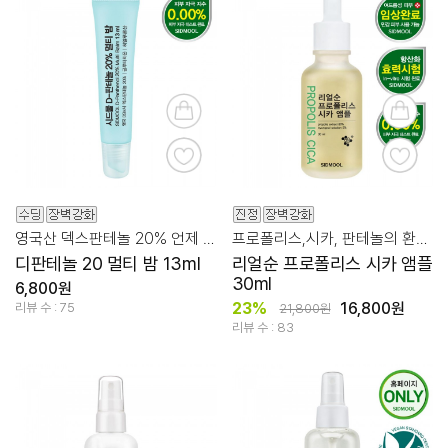
영국산 덱스판테놀 20% 언제 어디서나 피부 장벽 관리!
프로폴리스,시카, 판테놀의 환상적 시너지!
디판테놀 20 멀티 밤 13ml
리얼순 프로폴리스 시카 앰플
30ml
6,800원
23%
16,800원
리뷰 수 : 75
21,800원
리뷰 수 : 83