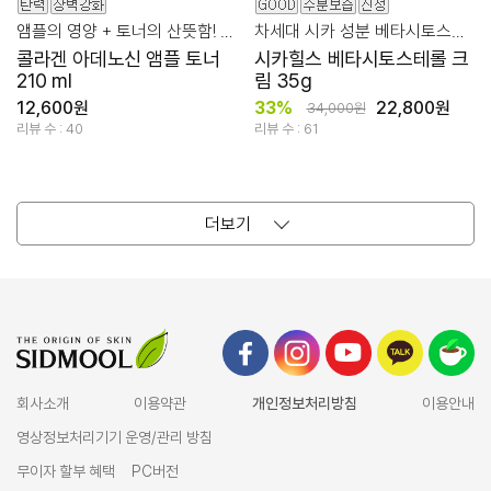
앰플의 영양 + 토너의 산뜻함! 콜라겐 탄력 집중 케어
차세대 시카 성분 베타시토스테롤 10,000ppm + 판테놀
콜라겐 아데노신 앰플 토너
시카힐스 베타시토스테롤 크
210 ml
림 35g
12,600원
33%
22,800원
34,000원
리뷰 수 : 40
리뷰 수 : 61
더보기
회사소개
이용약관
개인정보처리방침
이용안내
영상정보처리기기 운영/관리 방침
무이자 할부 혜택
PC버전