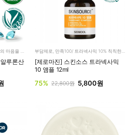
속건성/민감성 피부를 위해 엄마의 마음을 듬뿍 담아 만들었습니다.
부담제로, 만족100/ 트라넥사믹 10% 칙칙한피부, 다크스팟, 에이지스팟
히알루론산
[제로마진] 스킨소스 트라넥사믹
10 앰플 12ml
원
75%
5,800원
22,800원