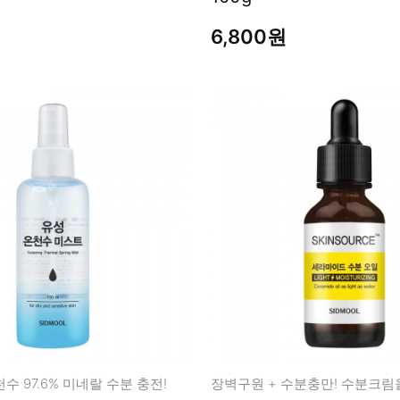
남성화장품
티트리
6,800원
내츄럴99
무오일
세라마이드
글루타치온
트라넥사믹
피디알엔
수 97.6% 미네랄 수분 충전!