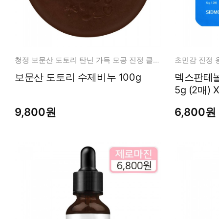
청정 보문산 도토리 탄닌 가득 모공 진정 클렌징
초민감 진정 응
보문산 도토리 수제비누 100g
덱스판테놀
5g (2매) 
9,800원
6,800원