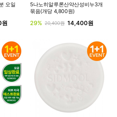
5나노히알루론산약산성비누3개
묶음(개당 4,800원)
00원
29%
14,400원
20,400원