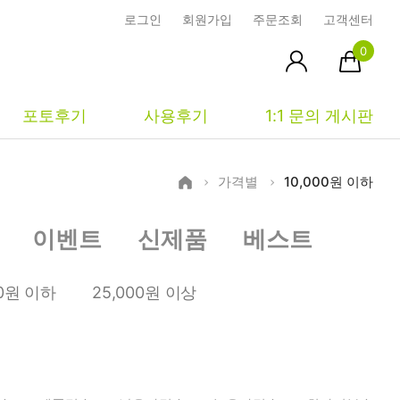
로그인
회원가입
주문조회
고객센터
0
포토후기
사용후기
1:1 문의 게시판
가격별
10,000원 이하
피부타입별
커뮤니티
마이페이지
이벤트
신제품
베스트
건성
시사모
주문조회
중성
상품문의
장바구니
00원 이하
25,000원 이상
지성
시드물통신
최근본상품
복합성
전 어떻게 써요?
위시리스트
민감성
공지사항