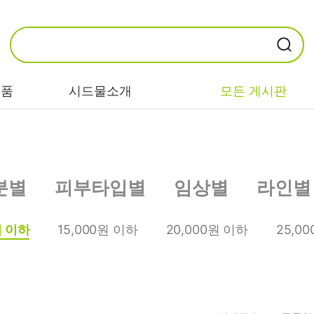
제품
시드물소개
모든 게시판
카테고리별
기능/고민별
성분별
분별
피부타입별
임상별
라인별
비누/클렌징
트러블/시카
EGF/FGF/IGF
마스크/팩/필링
민감/건조/속당
콜라겐
원 이하
15,000원 이하
20,000원 이하
25,0
김
스킨/토너/미스
히알루론산
트
미백/화이트닝/
병풀/센텔라
흔적
앰플/에센스/세
판테놀
럼
안티에이징/주