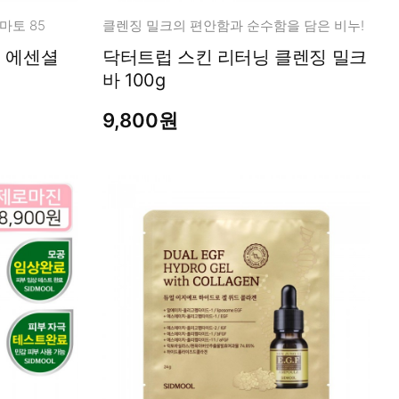
마토 85
클렌징 밀크의 편안함과 순수함을 담은 비누!
닥터트럽 스킨 리터닝 클렌징 밀크
바 100g
9,800원