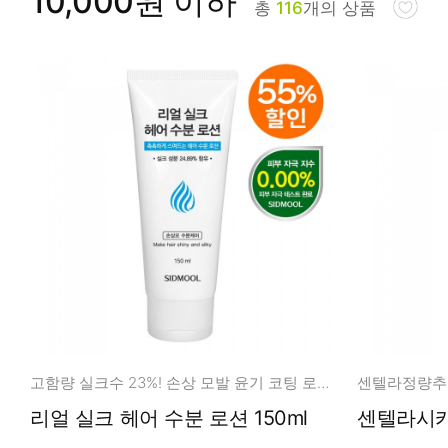
10,000원 이하
총
116
개의 상품
피부타입별
고함량 실크수 23%! 손상 모발 윤기 코팅 로션
리얼 실크 헤어 수분 로션 150ml
센텔라시카 