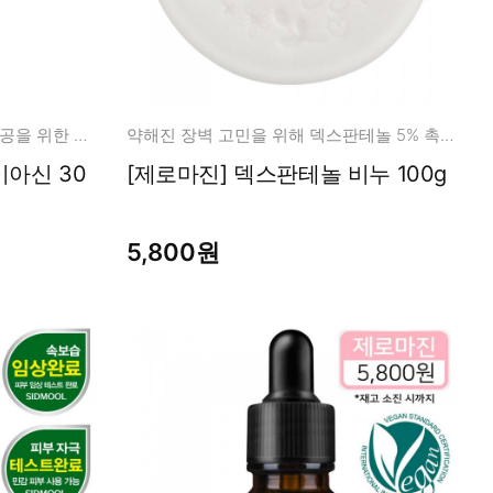
나이아신아마이드 30% 생기, 모공을 위한 믹스템!
약해진 장벽 고민을 위해 덱스판테놀 5% 촉촉 클렌징
[제로마진] 덱스판테놀 비누 100g
5,800원