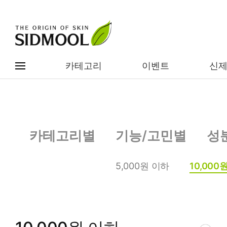
카테고리
이벤트
신
#전체메뉴
전제품보기
신제품
카테고리별
기능/고민별
성
카테고리별
베스트
5,000원 이하
10,000
이벤트
기능/고민별
임상별
성분별