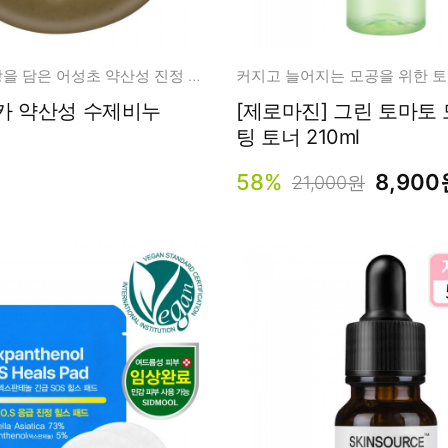
어머니의 사랑을 담은 어성초 약산성 진정 클렌징!
커지고 늘어지는 모공을 위한 토
제비누
[제로마진] 그린 토마토 모공 리프
팅 토너 210ml
58%
8,900
21,000원