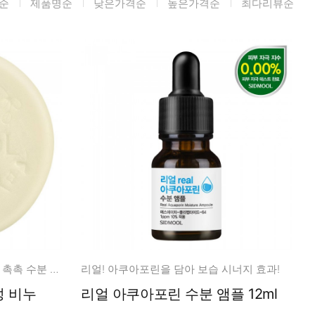
순
제품명순
낮은가격순
높은가격순
최다리뷰순
미생물&방사능
검사
텍스트 사용후기
포토사용 후기
성분사전
해외배송문의
시드물 매니아
더 순하고 더 풍부한 거품력으로 촉촉 수분 영양 클렌징!
리얼! 아쿠아포린을 담아 보습 시너지 효과!
리얼 아쿠아포린 수분 앰플 12ml