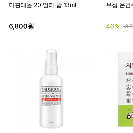
디판테놀 20 멀티 밤 13ml
유성 온천수
6,800원
46%
18,