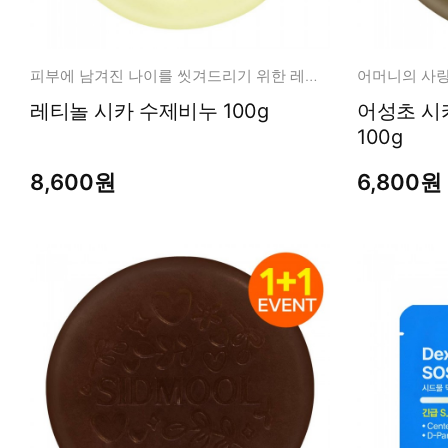
피부에 남겨진 나이를 씻겨드리기 위한 레티놀시카 비누
레티놀 시카 수제비누 100g
어성초 시카 약산성 수
100g
8,600원
6,800원