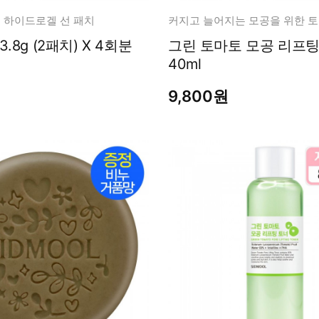
기능성 하이드로겔 선 패치
커지고 늘어지는 모공을 위한 토
외출 패치 3.8g (2패치) X 4회분
그린 토마토 모공 리프팅 에센셜
40ml
9,800원