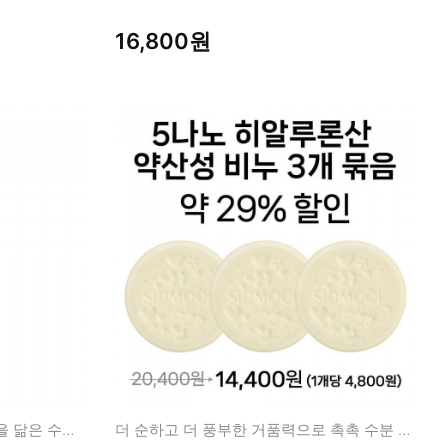
16,800원
장벽구원 + 수분충만! 수분크림을 닮은 수분오일
더 순하고 더 풍부한 거품력으로 촉촉 수분 영양 클렌징!