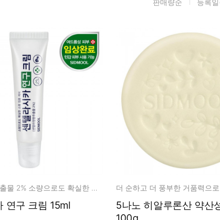
판매량순
등록일
름/탄력
레티놀
수분젤/에센셜
모공/피지/블랙
녹차/EGCG
로션
헤드
알로에
크림
각질관리
어성초
썬케어
장벽케어
아하/바하/파하/
오일
무기자차
라하
바디/헤어/핸드/
레이저관리
징크
풋
탈모케어
봉독/프로폴리스
메이크업
동물성프리
호호바
립/아이
예비맘
달팽이
건강식품
미취학
센텔라정량추출물 2% 소량으로도 확실한 스팟 집중 케어
카렌듈라
소품
청소년
연구 크림 15ml
5나노 히알루론산 약산성 비누
동백
100g