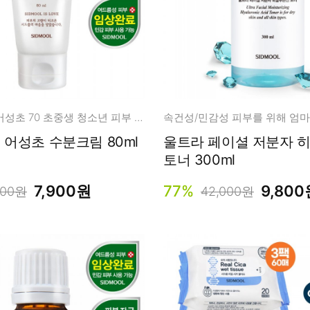
국내산 청정 어성초 70 초중생 청소년 피부 고민부터 진정 수딩 케어!
[착한마진] 어성초 수분크림 80ml
울트라 페이셜 저분자 
토너 300ml
7,900원
77%
9,800
800원
42,000원