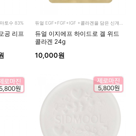
마토수 83%
듀얼 EGF+FGF+IGF +콜라겐을 담은 신개념 에이징 멀티 케어
듀얼 이지에프 하이드로 겔 위드
콜라겐 24g
원
10,000원