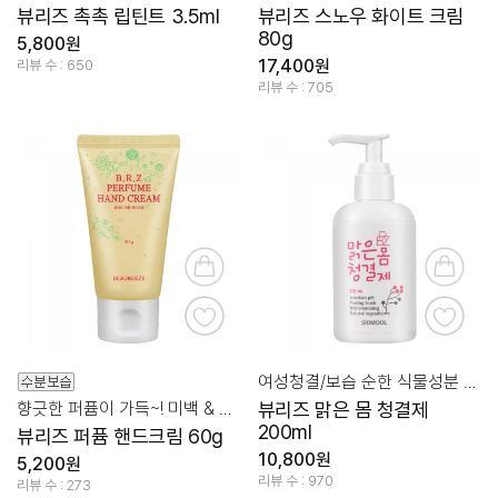
뷰리즈 촉촉 립틴트 3.5ml
뷰리즈 스노우 화이트 크림
80g
5,800원
17,400원
리뷰 수 : 650
리뷰 수 : 705
여성청결/보습 순한 식물성분 적용
향긋한 퍼퓸이 가득~! 미백 & 주름 & 보습 한번에!
뷰리즈 맑은 몸 청결제
200ml
뷰리즈 퍼퓸 핸드크림 60g
10,800원
5,200원
리뷰 수 : 970
리뷰 수 : 273