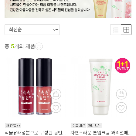
총
5
개의 제품
식물유래성분으로 구성된 립앤치크 멀티 틴트
자연스러운 톤업크림 꽈리열매수 70%