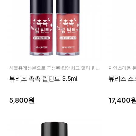
식물유래성분으로 구성된 립앤치크 멀티 틴트
자연스러운 톤
뷰리즈 촉촉 립틴트 3.5ml
뷰리즈 스
5,800원
17,400