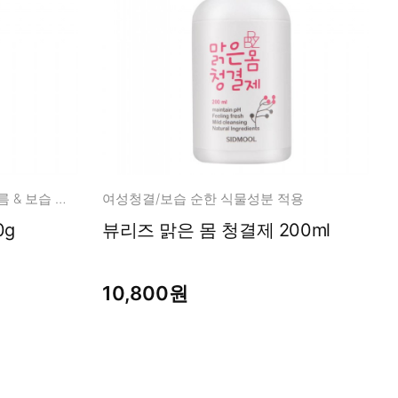
향긋한 퍼퓸이 가득~! 미백 & 주름 & 보습 한번에!
여성청결/보습 순한 식물성분 적용
0g
뷰리즈 맑은 몸 청결제 200ml
10,800원