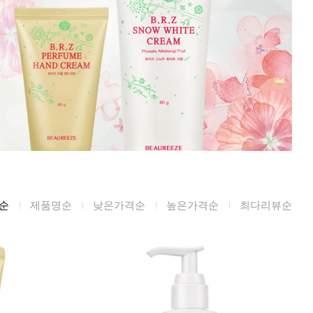
미생물&방사능
검사
텍스트 사용후기
포토사용 후기
성분사전
해외배송문의
시드물 매니아
순
제품명순
낮은가격순
높은가격순
최다리뷰순