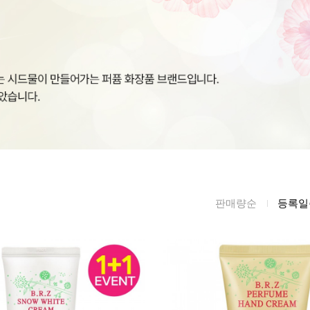
름/탄력
레티놀
수분젤/에센셜
모공/피지/블랙
녹차/EGCG
로션
헤드
알로에
크림
각질관리
어성초
썬케어
장벽케어
아하/바하/파하/
오일
무기자차
라하
바디/헤어/핸드/
레이저관리
징크
풋
탈모케어
봉독/프로폴리스
메이크업
판매량순
등록일
동물성프리
호호바
립/아이
예비맘
달팽이
건강식품
미취학
카렌듈라
소품
청소년
동백