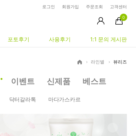
로그인
회원가입
주문조회
고객센터
0
포토후기
사용후기
1:1 문의 게시판
라인별
뷰리즈
피부타입별
커뮤니티
마이페이지
이벤트
신제품
베스트
건성
시사모
주문조회
중성
상품문의
장바구니
닥터갈라톡
마다가스카르
지성
시드물통신
최근본상품
복합성
전 어떻게 써요?
위시리스트
민감성
공지사항