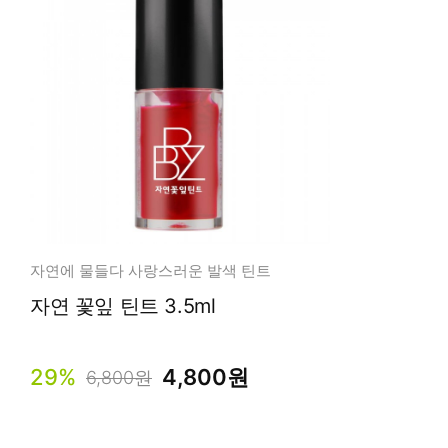
자연에 물들다 사랑스러운 발색 틴트
자연 꽃잎 틴트 3.5ml
29%
4,800원
6,800원