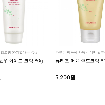
남성화장품
티트리
내츄럴99
무오일
세라마이드
글루타치온
트라넥사믹
피디알엔
업크림 꽈리열매수 70%
노우 화이트 크림 80g
뷰리즈 퍼퓸 핸드크림 6
원
5,200원