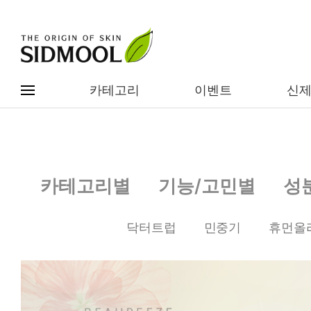
카테고리
이벤트
신
#전체메뉴
전제품보기
신제품
카테고리별
기능/고민별
성
카테고리별
베스트
닥터트럽
민중기
휴먼올
이벤트
기능/고민별
임상별
성분별