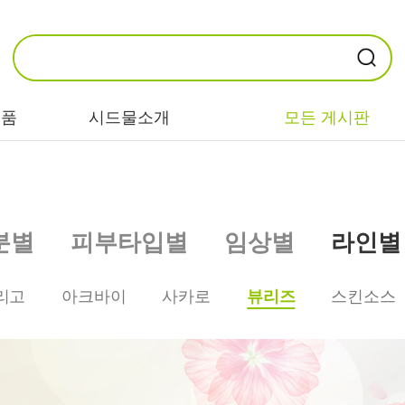
제품
시드물소개
모든 게시판
카테고리별
기능/고민별
성분별
분별
피부타입별
임상별
라인별
비누/클렌징
트러블/시카
EGF/FGF/IGF
마스크/팩/필링
민감/건조/속당
콜라겐
리고
아크바이
사카로
뷰리즈
스킨소스
김
스킨/토너/미스
히알루론산
트
미백/화이트닝/
병풀/센텔라
흔적
앰플/에센스/세
판테놀
럼
안티에이징/주