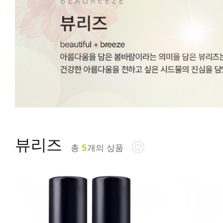
피부타입별
뷰리즈
총
5
개의 상품