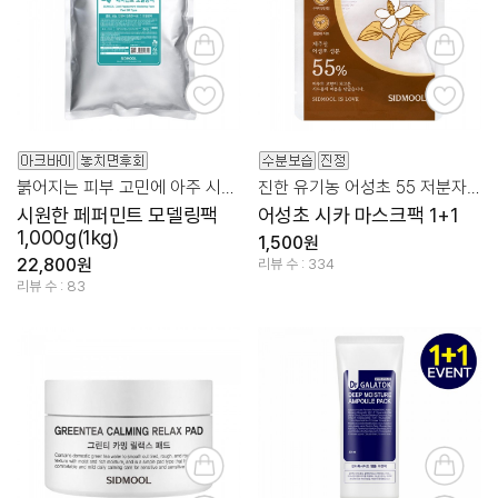
붉어지는 피부 고민에 아주 시원한 쿨링 진정 관리!
진한 유기농 어성초 55 저분자 히알루론산/병풀파우더
시원한 페퍼민트 모델링팩
어성초 시카 마스크팩 1+1
1,000g(1kg)
1,500원
22,800원
리뷰 수 : 334
리뷰 수 : 83