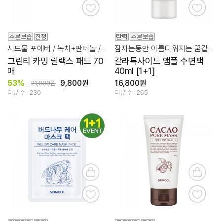
시드물 포에버 / 녹차+판테놀 /진정/시카/수분/토닝/
잠자는동안 아름다워지는 꿈같은 스킨 케어
그린티 카밍 릴랙스 패드 70
갈라톡사이드 앰플 수면팩
매
40ml [1+1]
53%
9,800원
16,800원
21,000원
리뷰 수 : 230
리뷰 수 : 265