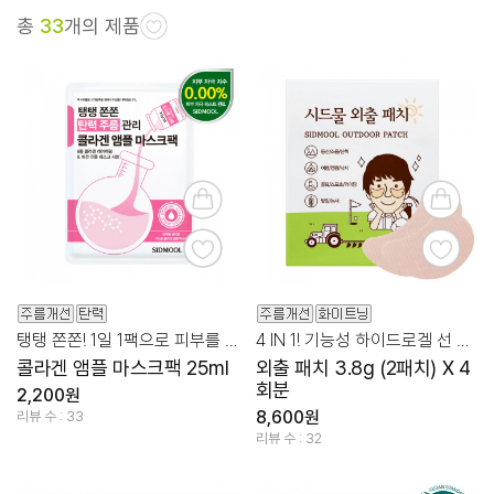
총
33
개의 제품
탱탱 쫀쫀! 1일 1팩으로 피부를 탄력 있게!
4 IN 1! 기능성 하이드로겔 선 패치
콜라겐 앰플 마스크팩 25ml
외출 패치 3.8g (2패치) X 4
회분
2,200원
8,600원
리뷰 수 : 33
리뷰 수 : 32