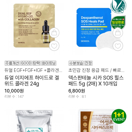
듀얼 EGF+FGF+IGF +콜라겐을 담은 신개념 에이징 멀티 케어
초민감 진정 응급 패드 / 빠르고 간편하게 착!
듀얼 이지에프 하이드로 겔
덱스판테놀 시카 SOS 힐스
위드 콜라겐 24g
패드 5g (2매) X 10개입
10,000원
6,800원
리뷰 수 : 147
리뷰 수 : 81