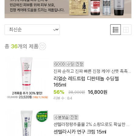
총
36
개의 제품
진짜 순하고 진짜 빠른 진정 케어! 산뜻 촉촉 디판테놀 수딩젤
리얼순 레드트럽 디판테놀 수딩젤
165ml
56%
16,800원
38,000원
리뷰 수 : 84
센텔라정량추출물 2% 소량으로도 확실한 스팟 집중 케어
센텔라시카 연구 크림 15ml