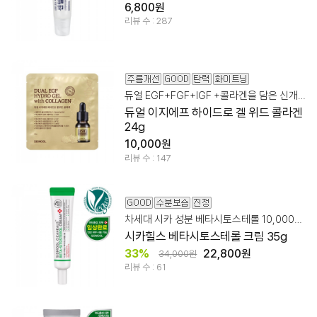
6,800원
리뷰 수 : 287
듀얼 EGF+FGF+IGF +콜라겐을 담은 신개념 에이징 멀티 케어
듀얼 이지에프 하이드로 겔 위드 콜라겐
24g
10,000원
리뷰 수 : 147
차세대 시카 성분 베타시토스테롤 10,000ppm + 판테놀
시카힐스 베타시토스테롤 크림 35g
33%
22,800원
34,000원
리뷰 수 : 61