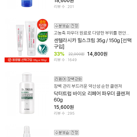
18,600원
리뷰 수 : 201
고농축 파우더 원료로 다양한 부위를 편안하고 깨끗하게
센텔라시카 힐스크림 35g / 150g [선택
구입]
33%
14,800원
22,000원
리뷰 수 : 1649
장벽 관리 부드러운 약산성 순한 클렌져
닥터트럽 바이오 리페어 파우더 클렌져
60g
15,600원
리뷰 수 : 295