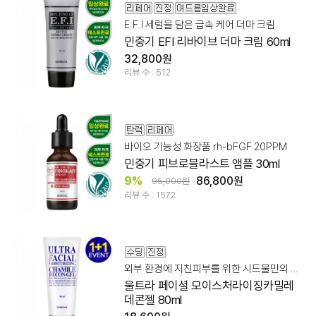
E.F.I 세럼을 담은 급속 케어 더마 크림
민중기 EFI 리바이브 더마 크림 60ml
32,800원
리뷰 수 : 512
바이오 기능성 화장품 rh-bFGF 20PPM
민중기 피브로블라스트 앰플 30ml
9%
86,800원
95,000원
리뷰 수 : 1572
외부 환경에 지친피부를 위한 시드물만의 수퍼 수딩 히어로
울트라 페이셜 모이스처라이징카밀레
데콘젤 80ml