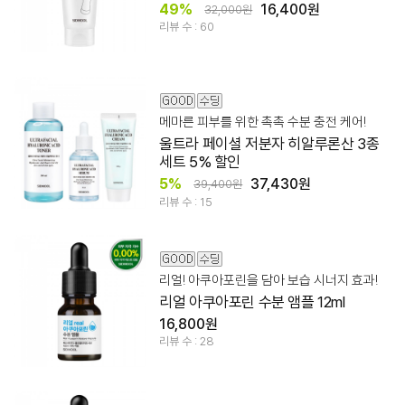
49%
16,400원
32,000원
리뷰 수 : 60
메마른 피부를 위한 촉촉 수분 충전 케어!
울트라 페이셜 저분자 히알루론산 3종
세트 5% 할인
5%
37,430원
39,400원
리뷰 수 : 15
리얼! 아쿠아포린을 담아 보습 시너지 효과!
리얼 아쿠아포린 수분 앰플 12ml
16,800원
리뷰 수 : 28