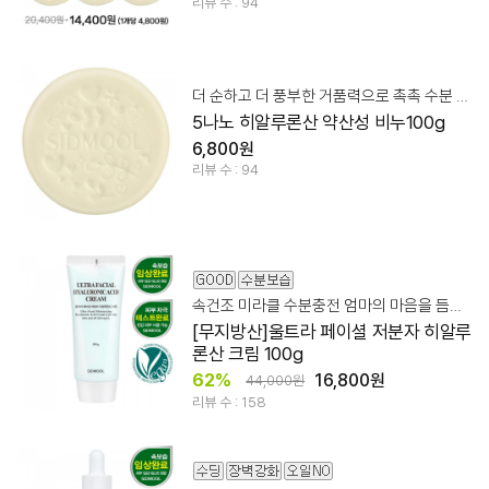
리뷰 수 : 94
더 순하고 더 풍부한 거품력으로 촉촉 수분 영양 클렌징!
5나노 히알루론산 약산성 비누100g
6,800원
리뷰 수 : 94
속건조 미라클 수분충전 엄마의 마음을 듬뿍 담아 만들었습니다.
[무지방산]울트라 페이셜 저분자 히알루
론산 크림 100g
62%
16,800원
44,000원
리뷰 수 : 158