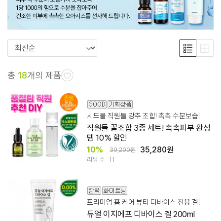
총
18
개의 제품
시드물 직원들 강추 조합! 촉촉 수분보습!
직원들 꿀조합 3종 세트! 촉촉피부 완성
템 10% 할인
10%
35,280원
39,200원
리뷰 수 : 11
프리미엄 홈 케어 뷰티 디바이스 전용 겔!
듀얼 이지에프 디바이스 겔 200ml