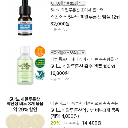
5나노 히알루론산 초미세 흡수력!
스킨소스 5나노 히알루론산 앰플 12ml
32,000원
리뷰 수 : 55
피부 틈보다 작아 깊이가 다른 촉촉함을 선사하는 흡수 앰플
5나노 히알루론산 흡수 앰플 100ml
16,800원
리뷰 수 : 122
더 순하고 더 풍부한 거품력으로 촉촉 수분 영양 클렌징!
5나노히알루론산약산성비누3개 묶음
(개당 4,800원)
29%
14,400원
20,400원