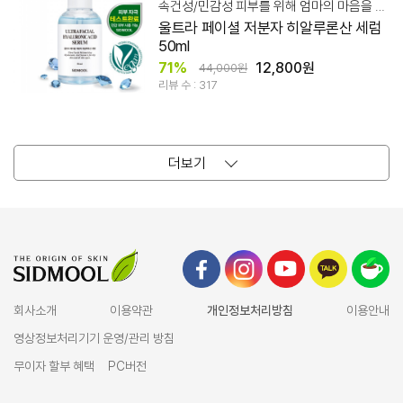
속건성/민감성 피부를 위해 엄마의 마음을 듬뿍 담아 만들었습니다.
울트라 페이셜 저분자 히알루론산 세럼
50ml
71%
12,800원
44,000원
리뷰 수 : 317
더보기
회사소개
이용약관
개인정보처리방침
이용안내
영상정보처리기기 운영/관리 방침
무이자 할부 혜택
PC버전