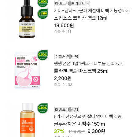
기미+잡티+주근깨 개선에 미백 기능성까지!
스킨소스 코직산 앰플 12ml
18,600원
리뷰 수 : 11
탱탱 쫀쫀! 1일 1팩으로 피부를 탄력 있게!
콜라겐 앰플 마스크팩 25ml
2,200원
리뷰 수 : 33
6가지 전성분으로! 잡티 없이 미백 집중!
글루타치온 미백수 150 ml
37%
9,300원
14,800원