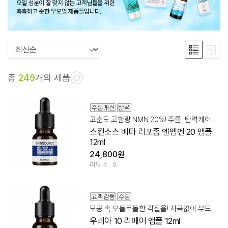
총
249
개의 제품
고순도 고함량 NMN 20%! 주름, 탄력케어 앰플
스킨소스 베타 리포좀 엔엠엔 20 앰플
12ml
24,800원
리뷰 수 : 0
모공 속 오돌토돌한 각질을! 자극없이 부드럽게 케어
우레아 10 리페어 앰플 12ml