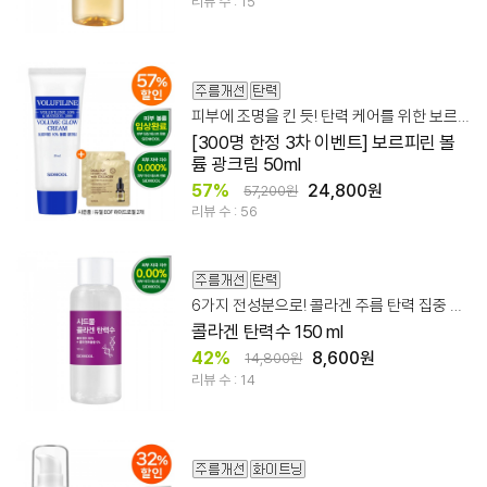
리뷰 수 : 15
피부에 조명을 킨 듯! 탄력 케어를 위한 보르피린 광크림
[300명 한정 3차 이벤트] 보르피린 볼
륨 광크림 50ml
57%
24,800원
57,200원
리뷰 수 : 56
6가지 전성분으로! 콜라겐 주름 탄력 집중 관리!
콜라겐 탄력수 150 ml
42%
8,600원
14,800원
리뷰 수 : 14