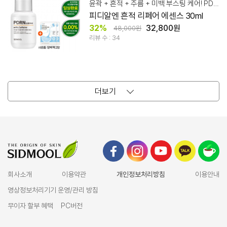
윤곽 + 흔적 + 주름 + 미백 부스팅 케어! PDRN 리페어 에센스
피디알엔 흔적 리페어 에센스 30ml
32%
32,800원
48,000원
리뷰 수 : 34
더보기
회사소개
이용약관
개인정보처리방침
이용안내
영상정보처리기기 운영/관리 방침
무이자 할부 혜택
PC버전