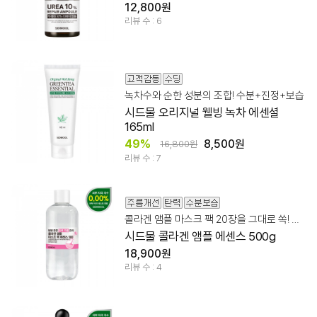
12,800원
리뷰 수 : 6
녹차수와 순한 성분의 조합! 수분+진정+보습
시드물 오리지널 웰빙 녹차 에센셜
165ml
49%
8,500원
16,800원
리뷰 수 : 7
콜라겐 앰플 마스크 팩 20장을 그대로 쏙! 넉넉한 용량!
시드물 콜라겐 앰플 에센스 500g
18,900원
리뷰 수 : 4