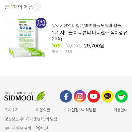
총
1
개의 제품
알로에전잎 미함유/배변활동 원활과 혈중 콜레스테롤 개선에 도움
1+1 시드물 이너뷰티 바디센스 식이섬유
210g
10%
29,700원
33,000원
리뷰 수 : 369
회사소개
이용약관
개인정보처리방침
이용안내
영상정보처리기기 운영/관리 방침
무이자 할부 혜택
PC버전