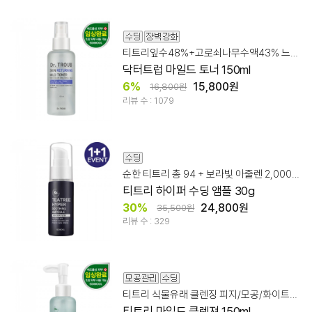
티트리잎수48%+고로쇠나무수액43% 느낌이 다른 스킨케어!
닥터트럽 마일드 토너 150ml
6%
15,800원
16,800원
리뷰 수 : 1079
순한 티트리 총 94 + 보라빛 아줄렌 2,000ppm
티트리 하이퍼 수딩 앰플 30g
30%
24,800원
35,500원
리뷰 수 : 329
티트리 식물유래 클렌징 피지/모공/화이트헤드
티트리 마일드 클렌져 150ml