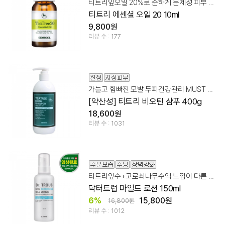
티트리잎오일 20%로 순하게 문제성 피부 케어!
티트리 에센셜 오일 20 10ml
9,800원
리뷰 수 : 177
가늘고 힘빠진 모발 두피건강관리 MUST HAVE!
[약산성] 티트리 비오틴 샴푸 400g
18,600원
리뷰 수 : 1031
티트리잎수+고로쇠나무수액 느낌이 다른 스킨케어!
닥터트럽 마일드 로션 150ml
6%
15,800원
16,800원
리뷰 수 : 1012