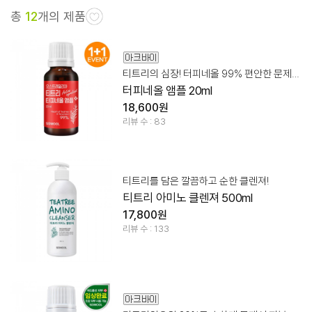
총
12
개의 제품
티트리의 심장! 터피네올 99% 편안한 문제성 피부 케어!
터피네올 앰플 20ml
18,600원
리뷰 수 : 83
티트리를 담은 깔끔하고 순한 클렌져!
티트리 아미노 클렌져 500ml
17,800원
리뷰 수 : 133