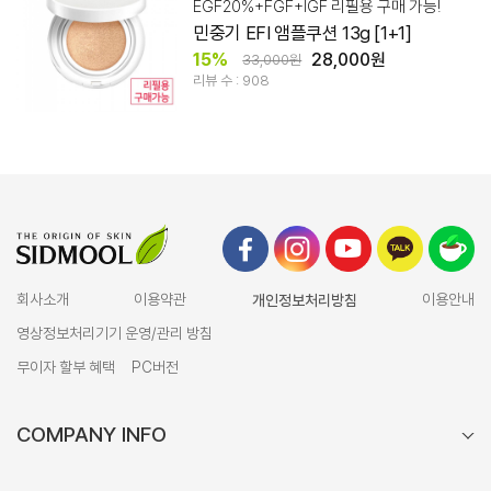
EGF20%+FGF+IGF 리필용 구매 가능!
민중기 EFI 앰플쿠션 13g [1+1]
15%
28,000원
33,000원
리뷰 수 : 908
회사소개
이용약관
개인정보처리방침
이용안내
영상정보처리기기 운영/관리 방침
무이자 할부 혜택
PC버전
COMPANY INFO