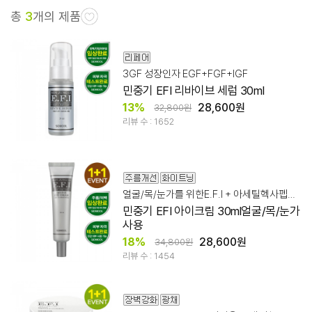
총
3
개의 제품
3GF 성장인자 EGF+FGF+IGF
민중기 EFI 리바이브 세럼 30ml
13%
28,600원
32,800원
리뷰 수 : 1652
얼굴/목/눈가를 위한E.F.I + 아세틸헥사펩타이드-8 10ppm,64%
민중기 EFI 아이크림 30ml얼굴/목/눈가
사용
18%
28,600원
34,800원
리뷰 수 : 1454