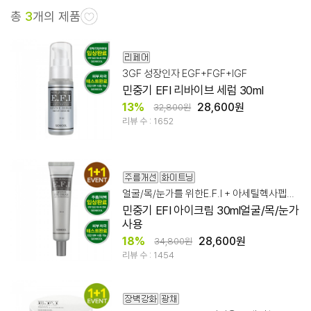
총
3
개의 제품
3GF 성장인자 EGF+FGF+IGF
민중기 EFI 리바이브 세럼 30ml
13%
28,600원
32,800원
리뷰 수 : 1652
얼굴/목/눈가를 위한E.F.I + 아세틸헥사펩타이드-8 10ppm,64%
민중기 EFI 아이크림 30ml얼굴/목/눈가
사용
18%
28,600원
34,800원
리뷰 수 : 1454