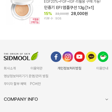
EGF20%+FGF+IGF 리필용 구매 가능!
민중기 EFI 앰플쿠션 13g [1+1]
15%
28,000원
33,000원
리뷰 수 : 908
회사소개
이용약관
개인정보처리방침
이용안내
영상정보처리기기 운영/관리 방침
무이자 할부 혜택
PC버전
COMPANY INFO