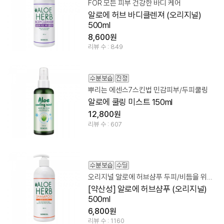
FOR 모든 피부 건강한 바디 케어
알로에 허브 바디클렌져 (오리지널)
500ml
8,600원
리뷰 수 : 849
뿌리는 에센스7스킨법 민감피부/두피쿨링
알로에 쿨링 미스트 150ml
12,800원
리뷰 수 : 607
오리지널 알로에 허브샴푸 두피/비듬을 위한 약산성샴푸
[약산성] 알로에 허브샴푸 (오리지널)
500ml
6,800원
리뷰 수 : 1160