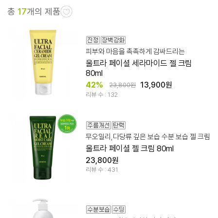
총
17
개의 제품
피부와 마음을 촉촉하게 감싸드리는
울트라 페이셜 세라마이드 젤 크림
80ml
42%
13,900원
23,800원
리뷰 수 : 132
무오일리,다당류 깊은 보습 수분 보습 젤 크림
울트라 페이셜 젤 크림 80ml
23,800원
리뷰 수 : 431