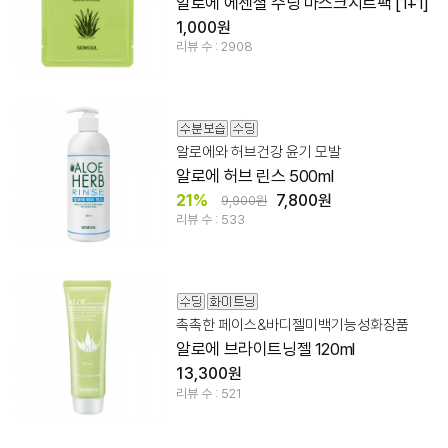
알로에 에센셜 수딩 마스크시트팩 [1+1]
1,000원
리뷰 수 : 2908
알로에와 허브건강 윤기 모발
알로에 허브 린스 500ml
21%
7,800원
9,900원
리뷰 수 : 533
촉촉한 페이스&바디젤미백기능성화장품
알로에 브라이트닝젤 120ml
13,300원
리뷰 수 : 521