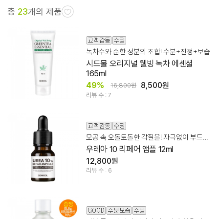
총
23
개의 제품
녹차수와 순한 성분의 조합! 수분+진정+보습
시드물 오리지널 웰빙 녹차 에센셜
165ml
49%
8,500원
16,800원
리뷰 수 : 7
모공 속 오돌토돌한 각질을! 자극없이 부드럽게 케어
우레아 10 리페어 앰플 12ml
12,800원
리뷰 수 : 6