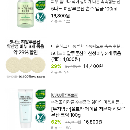
피부 틈보다 작아 깊이가 다른 촉촉함을 선사하는 흡수 앰플
5나노 히알루론산 흡수 앰플 100ml
16,800원
리뷰 수 : 122
더 순하고 더 풍부한 거품력으로 촉촉 수분 영양 클렌징!
5나노히알루론산약산성비누3개 묶음
(개당 4,800원)
29%
14,400원
20,400원
리뷰 수 : 94
속건조 미라클 수분충전 엄마의 마음을 듬뿍 담아 만들었습니다.
[무지방산]울트라 페이셜 저분자 히알루
론산 크림 100g
62%
16,800원
44,000원
리뷰 수 : 158