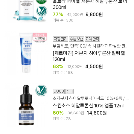
울트라 페이셜 저분자 히알루론산 토너
300ml
77%
9,800원
42,000원
리뷰 수 : 336
부담제로, 만족100/ 속 시원하고 확실한 필링젤!
[제로마진] 저분자 히아루론산 필링젤
120ml
63%
4,500원
12,000원
리뷰 수 : 158
초저분자 하이알루로닉애씨드 10%+6종 / 말이 아닌 결과로
스킨소스 히알루론산 10% 앰플 12ml
60%
14,800원
36,800원
리뷰 수 : 78