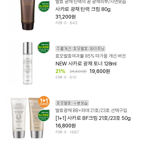
발효 광채 탄력의 꿈 광채피부/자연보습
사카로 광채 탄력 크림 80g
31,200원
리뷰 수 : 843
효모발효여과물 85% 따가움 개선 버전
NEW 사카로 광채 토너 128ml
21%
19,600원
24,800원
리뷰 수 : 610
발효광채 BB+파데 21호/23호 선택구입
[1+1] 사카로 BF크림 21호/23호 50g
16,800원
리뷰 수 : 1687