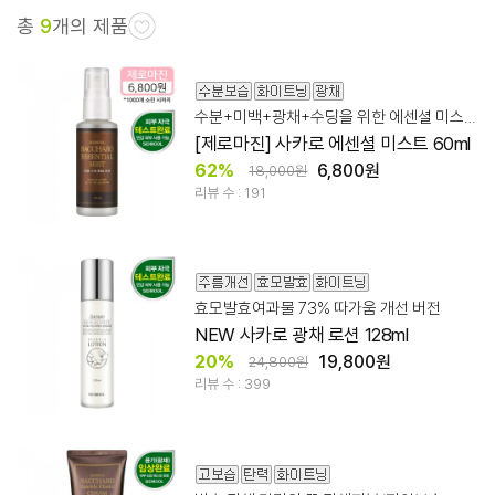
총
9
개의 제품
수분+미백+광채+수딩을 위한 에센셜 미스트
[제로마진] 사카로 에센셜 미스트 60ml
62%
6,800원
18,000원
리뷰 수 : 191
효모발효여과물 73% 따가움 개선 버전
NEW 사카로 광채 로션 128ml
20%
19,800원
24,800원
리뷰 수 : 399