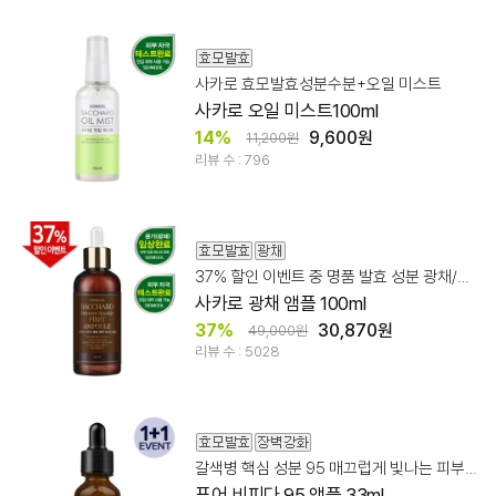
사카로 효모발효성분수분+오일 미스트
사카로 오일 미스트100ml
14%
9,600원
11,200원
리뷰 수 : 796
37% 할인 이벤트 중 명품 발효 성분 광채/리뉴얼/보습
사카로 광채 앰플 100ml
37%
30,870원
49,000원
리뷰 수 : 5028
갈색병 핵심 성분 95 매끄럽게 빛나는 피부결
퓨어 비피다 95 앰플 33ml