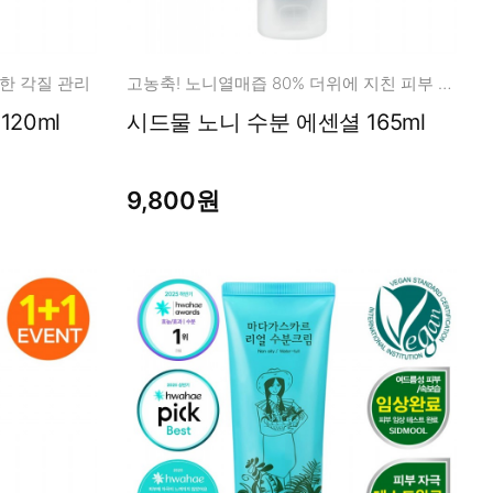
한 각질 관리
고농축! 노니열매즙 80% 더위에 지친 피부 수딩케어!
쌀겨 브라이트닝 필링젤 120ml
시드물 노니 수분 에센셜 165ml
9,800원