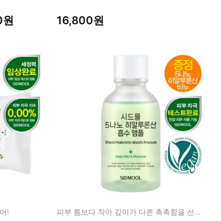
00원
16,800원
어!
피부 틈보다 작아 깊이가 다른 촉촉함을 선사하는 흡수 앰플