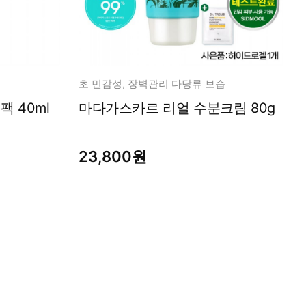
초 민감성, 장벽관리 다당류 보습
 40ml
마다가스카르 리얼 수분크림 80g
23,800원