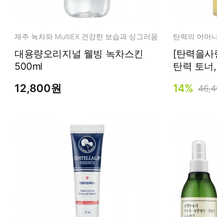
제주 녹차와 MultiEX 건강한 보습과 싱그러움
탄력의 어머니
대용량오리지널 웰빙 녹차스킨
[탄력을사
500ml
탄력 토
12,800원
14%
46,