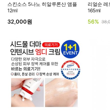
스킨소스 5나노 히알루론산 앰플
리얼순 레드트럽 디
12ml
165ml
32,000원
56%
38,