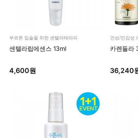
부르튼 입술을 위한 센텔라테라피
건성/민감성 
센텔라립에센스 13ml
4,600원
36,240