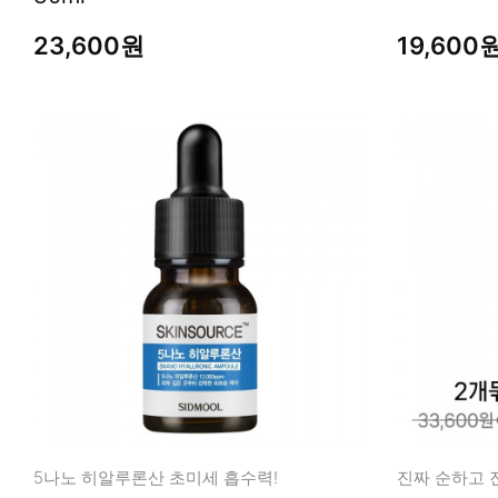
23,600원
19,600
5나노 히알루론산 초미세 흡수력!