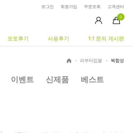
로그인
회원가입
주문조회
고객센터
0
포토후기
사용후기
1:1 문의 게시판
피부타입별
복합성
피부타입별
커뮤니티
마이페이지
이벤트
신제품
베스트
건성
시사모
주문조회
중성
상품문의
장바구니
지성
시드물통신
최근본상품
복합성
전 어떻게 써요?
위시리스트
민감성
공지사항