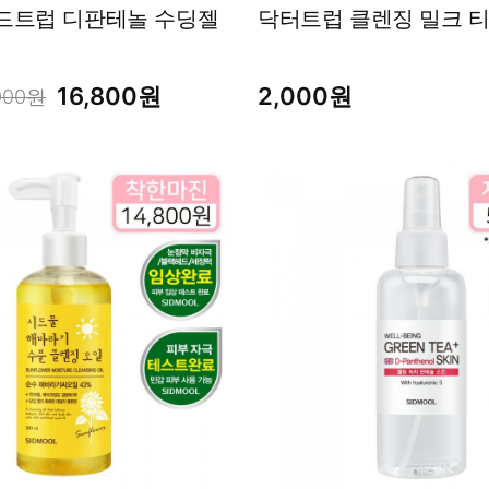
판테놀 수딩젤
16,800원
2,000원
000원