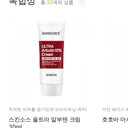
복합성
총
22
개의 상품
피부타입별
칙칙한 피부를 생기있게 브라이트닝 케어!
거친 페이스 
스킨소스 울트라 알부텐 크림
30ml