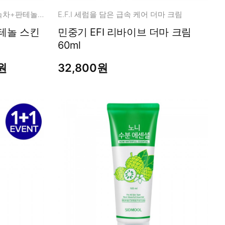
MUST HAVE 누구나 모두에게 녹차+판테놀+저/고분자 히알루론산 레시피
E.F.I 세럼을 담은 급속 케어 더마 크림
민중기 EFI 리바이브 더마 크림
60ml
원
32,800원