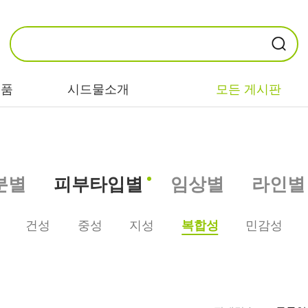
제품
시드물소개
모든 게시판
카테고리별
기능/고민별
성분별
분별
피부타입별
임상별
라인별
비누/클렌징
트러블/시카
EGF/FGF/IGF
마스크/팩/필링
민감/건조/속당
콜라겐
건성
중성
지성
복합성
민감성
김
스킨/토너/미스
히알루론산
트
미백/화이트닝/
병풀/센텔라
흔적
앰플/에센스/세
판테놀
럼
안티에이징/주