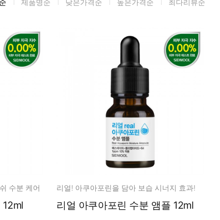
순
제품명순
낮은가격순
높은가격순
최다리뷰순
미생물&방사능
검사
텍스트 사용후기
포토사용 후기
성분사전
해외배송문의
시드물 매니아
쉬 수분 케어
리얼! 아쿠아포린을 담아 보습 시너지 효과!
오일 12ml
리얼 아쿠아포린 수분 앰플 12ml