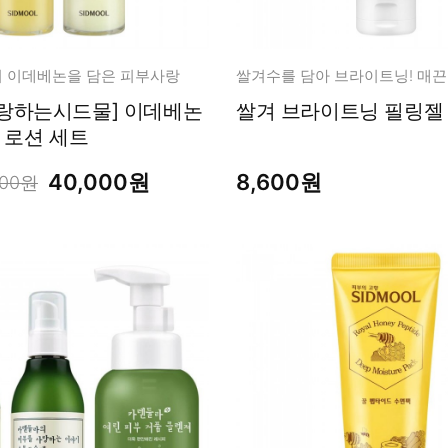
 이데베논을 담은 피부사랑
쌀겨수를 담아 브라이트닝! 매끈
랑하는시드물] 이데베논
너, 로션 세트
40,000원
8,600원
400원