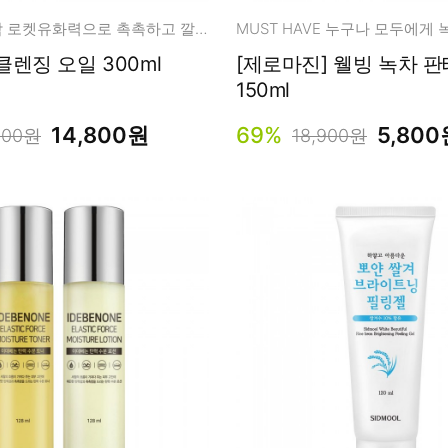
놀라운 사용감 로켓유화력으로 촉촉하고 깔끔한 클렌징!
렌징 오일 300ml
[제로마진] 웰빙 녹차 판테놀 스킨
150ml
14,800원
69%
5,800
000원
18,900원