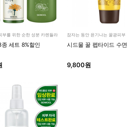
피부를 위한 순한 성분 카렌듈라
잠자는 동안 윤기나는 꿀광피부
카렌듈라 3종 세트 8%할인
시드물 꿀 펩타이드 수면팩
원
9,800원