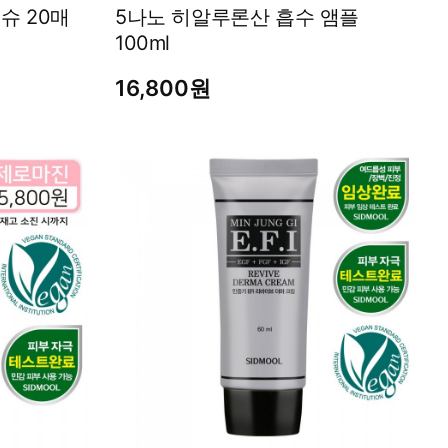
닥터트럽 클렌징 밀크 티슈 20매
5나노 히알루론산 흡수 앰플
100ml
16,800원