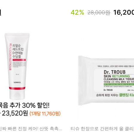
남성화장품
티트리
원
42%
16,2
내츄럴99
28,000원
무오일
세라마이드
글루타치온
트라넥사믹
피디알엔
진짜 순하고 진짜 빠른 진정 케어! 산뜻 촉촉 디판테놀 수딩젤
티슈 한장으로 간편하게 올 클리