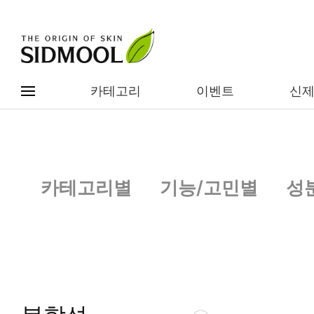
카테고리
이벤트
신
#전체메뉴
전제품보기
신제품
카테고리별
기능/고민별
성
카테고리별
베스트
이벤트
기능/고민별
임상별
성분별