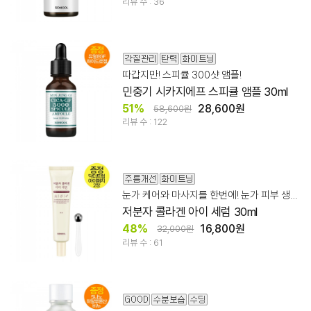
리뷰 수 : 36
따갑지만! 스피큘 300샷 앰플!
민중기 시카지에프 스피큘 앰플 30ml
51%
28,600원
58,600원
리뷰 수 : 122
눈가 케어와 마사지를 한번에! 눈가 피부 생기/탄력 케어
저분자 콜라겐 아이 세럼 30ml
48%
16,800원
32,000원
리뷰 수 : 61