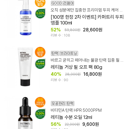
오직 성분에만 집중한 프리미엄 두피 케어 앰플
[100명 한정 2차 이벤트] 카퍼트리 두피
앰플 100ml
52%
28,600원
59,800원
리뷰 수 : 108
바르고 굳히고 떼어내는 물광 탄력 집중 필 오프 팩
레티놀 거상 필 오프 팩 80g
40%
16,800원
28,000원
리뷰 수 : 90
비타민A 탄력 HPR 5000PPM
레티놀 수분 오일 12ml
56%
9,600원
22,000원