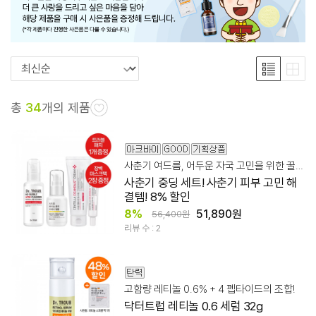
총
34
개의 제품
사춘기 여드름, 어두운 자국 고민을 위한 꿀팁 세트
사춘기 중딩 세트! 사춘기 피부 고민 해
결템! 8% 할인
8%
51,890원
56,400원
리뷰 수 : 2
고함량 레티놀 0.6% + 4 펩타이드의 조합!
닥터트럽 레티놀 0.6 세럼 32g