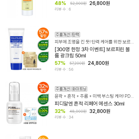
48%
26,800원
52,000원
리뷰 수 : 6
피부에 조명을 킨 듯! 탄력 케어를 위한 보르피린 광크림
[300명 한정 3차 이벤트] 보르피린 볼
륨 광크림 50ml
57%
24,800원
57,200원
리뷰 수 : 56
윤곽 + 흔적 + 주름 + 미백 부스팅 케어! PDRN 리페어 에센스
피디알엔 흔적 리페어 에센스 30ml
32%
32,800원
48,000원
리뷰 수 : 34