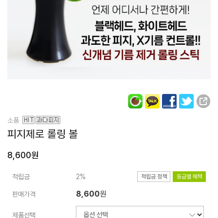
소품
피지제로 롤링 볼
8,600원
적립금
2%
적립금 정책
등급별 혜택
8,600
원
판매가격
제품선택