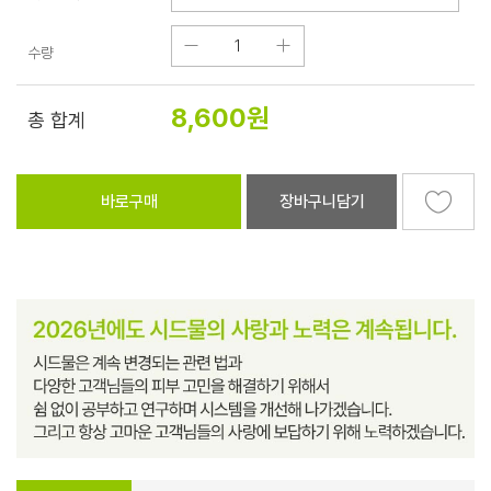
수량
8,600
원
총 합계
바로구매
장바구니담기