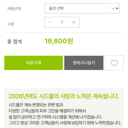
제품선택
수량
16,800
원
총 합계
바로구매
장바구니담기