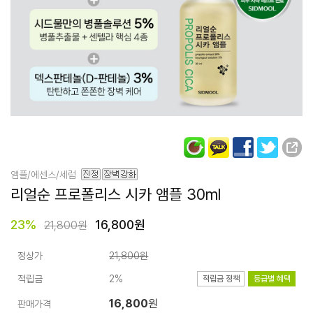
앰플/에센스/세럼
리얼순 프로폴리스 시카 앰플
30ml
23
%
16,800원
21,800원
정상가
21,800원
적립금
2%
적립금 정책
등급별 혜택
16,800
원
판매가격