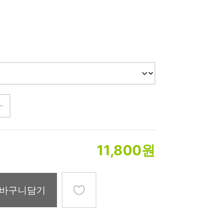
미생물&방사능
검사
텍스트 사용후기
포토사용 후기
성분사전
해외배송문의
시드물 매니아
11,800
원
바구니담기