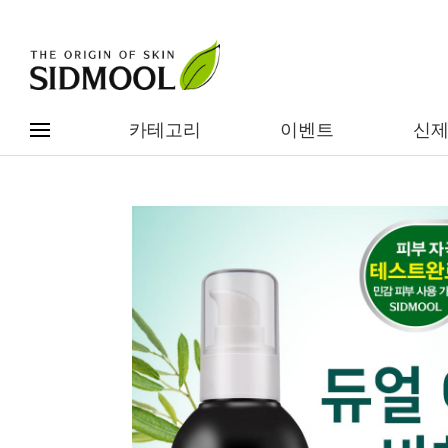
카테고리
이벤트
신
#전체메뉴
전제품보기
신제품
카테고리별
베스트
이벤트
기능/고민별
임상별
성분별