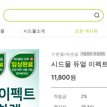
제품
시드물소개
모든 게시판
카테고리별
기능/고민별
성분별
수분젤/에센셜
시드물 듀얼 이펙
비누/클렌징
트러블/시카
EGF/FGF/IGF
11,800원
마스크/팩/필링
민감/건조/속당
콜라겐
김
스킨/토너/미스
히알루론산
트
미백/화이트닝/
병풀/센텔라
흔적
적립금
2%
앰플/에센스/세
판테놀
럼
안티에이징/주
원산지
국내산