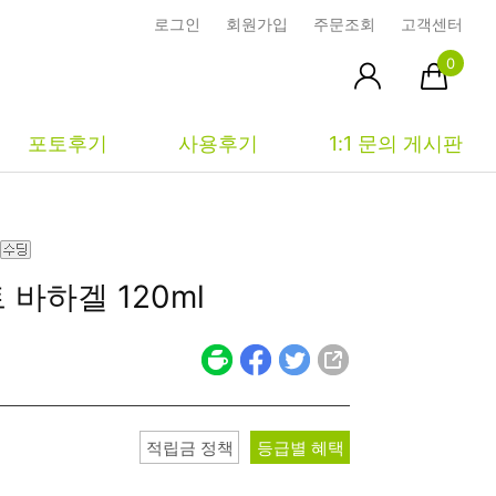
로그인
회원가입
주문조회
고객센터
0
포토후기
사용후기
1:1 문의 게시판
피부타입별
커뮤니티
마이페이지
트
바하겔 120ml
건성
시사모
주문조회
중성
상품문의
장바구니
지성
시드물통신
최근본상품
복합성
전 어떻게 써요?
위시리스트
적립금 정책
등급별 혜택
민감성
공지사항