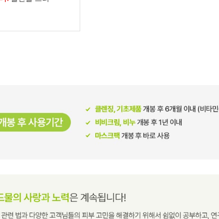
남성화장품
티트리
내츄럴99
무오일
세라마이드
글루타치온
트라넥사믹
피디알엔