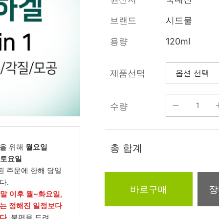
름/탄력
레티놀
수분젤/에센셜
브랜드
시드물
모공/피지/블랙
녹차/EGCG
로션
헤드
용량
120ml
알로에
크림
각질관리
어성초
썬케어
장벽케어
제품선택
아하/바하/파하/
오일
무기자차
라하
수량
바디/헤어/핸드/
레이저관리
징크
풋
탈모케어
봉독/프로폴리스
메이크업
동물성프리
을 위해
월요일
총 합계
호호바
립/아이
, 토요일
예비맘
된 주문에 한해 당일
달팽이
건강식품
다.
미취학
바로구매
장
카렌듈라
소품
주말 이후 월~화요일,
청소년
는 정해진 일정보다
동백
다.
불편을 드려