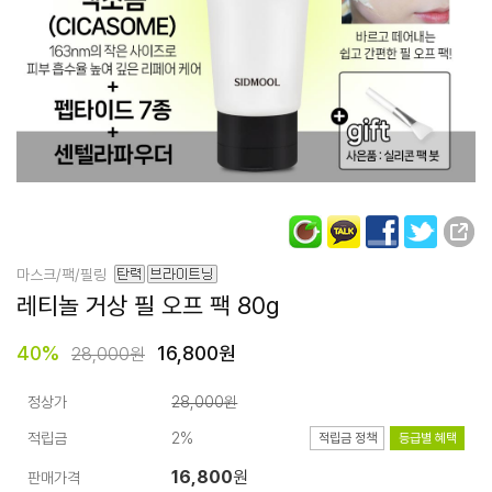
마스크/팩/필링
레티놀 거상 필 오프 팩
80g
40
%
16,800원
28,000원
정상가
28,000원
적립금
2%
적립금 정책
등급별 혜택
16,800
원
판매가격