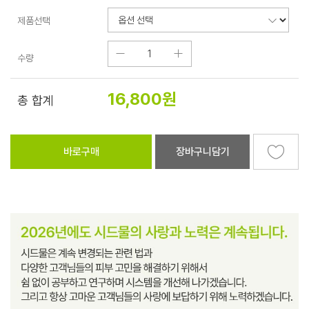
제품선택
수량
16,800
원
총 합계
바로구매
장바구니담기