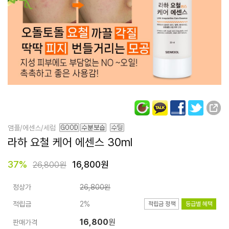
앰플/에센스/세럼
라하 요철 케어 에센스 30ml
37
%
16,800원
26,800원
정상가
26,800원
적립금
2%
적립금 정책
등급별 혜택
16,800
원
판매가격