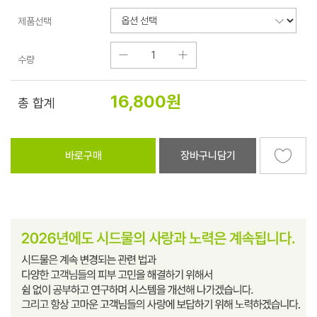
제품선택
수량
16,800
원
총 합계
바로구매
장바구니담기