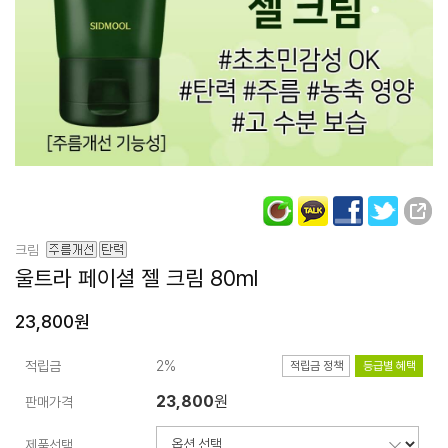
크림
울트라 페이셜
젤 크림 80ml
23,800원
적립금
2%
적립금 정책
등급별 혜택
23,800
원
판매가격
제품선택