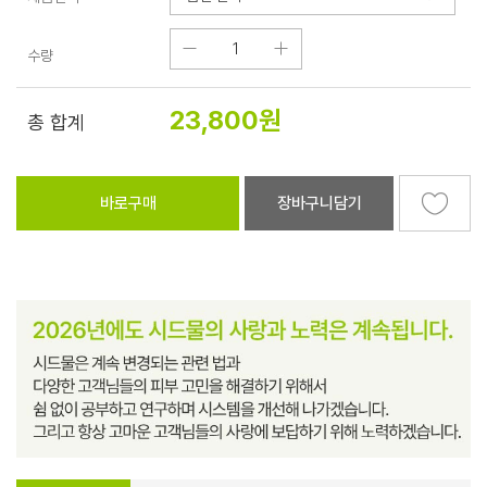
수량
23,800
원
총 합계
바로구매
장바구니담기