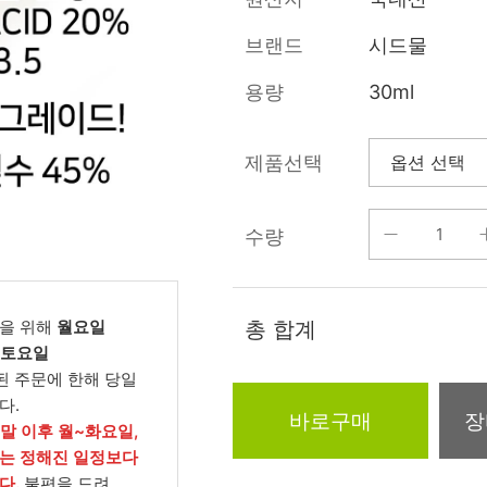
름/탄력
레티놀
수분젤/에센셜
브랜드
시드물
모공/피지/블랙
녹차/EGCG
로션
헤드
용량
30ml
알로에
크림
각질관리
어성초
썬케어
장벽케어
제품선택
아하/바하/파하/
오일
무기자차
라하
수량
바디/헤어/핸드/
레이저관리
징크
풋
탈모케어
봉독/프로폴리스
메이크업
동물성프리
을 위해
월요일
총 합계
호호바
립/아이
, 토요일
예비맘
된 주문에 한해 당일
달팽이
건강식품
다.
미취학
바로구매
장
카렌듈라
소품
주말 이후 월~화요일,
청소년
는 정해진 일정보다
동백
다.
불편을 드려