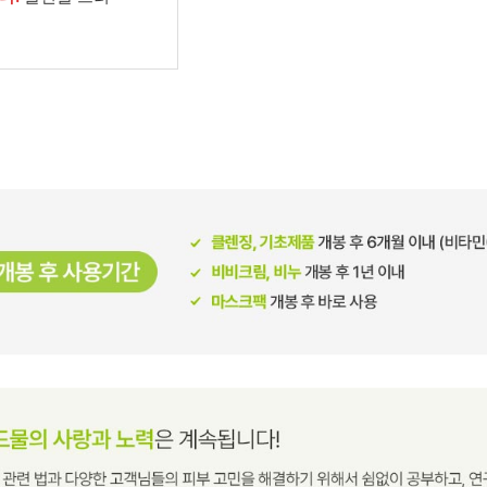
남성화장품
티트리
내츄럴99
무오일
세라마이드
글루타치온
트라넥사믹
피디알엔