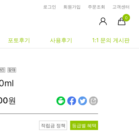
로그인
회원가입
주문조회
고객센터
0
포토후기
사용후기
1:1 문의 게시판
피부타입별
커뮤니티
마이페이지
0ml
건성
시사모
주문조회
500원
중성
상품문의
장바구니
지성
시드물통신
최근본상품
복합성
전 어떻게 써요?
위시리스트
적립금 정책
등급별 혜택
민감성
공지사항