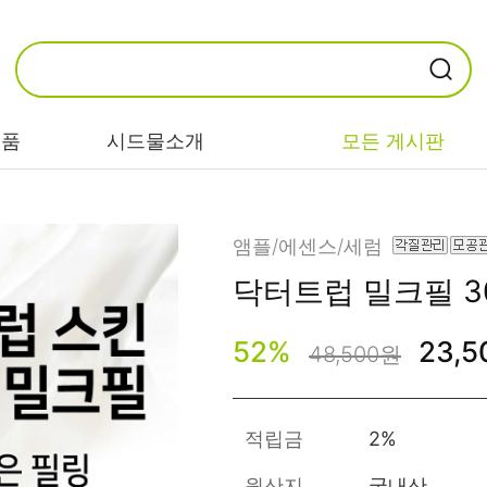
제품
시드물소개
모든 게시판
카테고리별
기능/고민별
성분별
앰플/에센스/세럼
닥터트럽 밀크필 3
비누/클렌징
트러블/시카
EGF/FGF/IGF
52
%
23,
마스크/팩/필링
민감/건조/속당
콜라겐
48,500원
김
스킨/토너/미스
히알루론산
트
미백/화이트닝/
병풀/센텔라
흔적
적립금
2%
앰플/에센스/세
판테놀
럼
안티에이징/주
원산지
국내산