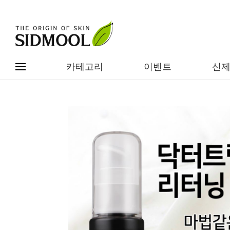
카테고리
이벤트
신
#전체메뉴
전제품보기
신제품
카테고리별
베스트
이벤트
기능/고민별
임상별
성분별