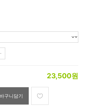
미생물&방사능
검사
텍스트 사용후기
포토사용 후기
성분사전
해외배송문의
시드물 매니아
23,500
원
바구니담기