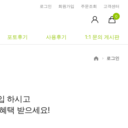
로그인
회원가입
주문조회
고객센터
0
포토후기
사용후기
1:1 문의 게시판
로그인
피부타입별
커뮤니티
마이페이지
건성
시사모
주문조회
중성
상품문의
장바구니
입 하시고
지성
시드물통신
최근본상품
혜택 받으세요!
복합성
전 어떻게 써요?
위시리스트
민감성
공지사항