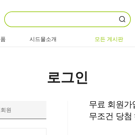
제품
시드물소개
모든 게시판
카테고리별
기능/고민별
성분별
로그인
비누/클렌징
트러블/시카
EGF/FGF/IGF
마스크/팩/필링
민감/건조/속당
콜라겐
무료 회원가
김
스킨/토너/미스
히알루론산
비회원
무조건 당첨 
트
미백/화이트닝/
병풀/센텔라
흔적
앰플/에센스/세
판테놀
럼
안티에이징/주