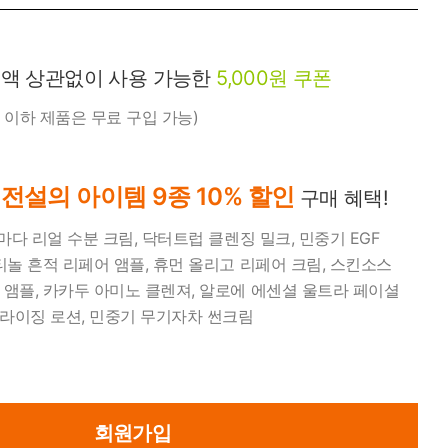
미생물&방사능
검사
금액 상관없이 사용 가능한
5,000원 쿠폰
텍스트 사용후기
0원 이하 제품은 무료 구입 가능)
포토사용 후기
성분사전
전설의 아이템 9종 10% 할인
물
구매 혜택!
해외배송문의
 마다 리얼 수분 크림, 닥터트럽 클렌징 밀크, 민중기 EGF
시드물 매니아
티놀 흔적 리페어 앰플, 휴먼 올리고 리페어 크림, 스킨소스
앰플, 카카두 아미노 클렌져, 알로에 에센셜 울트라 페이셜
라이징 로션, 민중기 무기자차 썬크림
회원가입