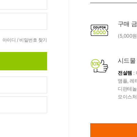
름/탄력
레티놀
수분젤/에센셜
모공/피지/블랙
녹차/EGCG
로션
헤드
구매 
알로에
크림
각질관리
(5,00
아이디 / 비밀번호 찾기
어성초
썬케어
장벽케어
아하/바하/파하/
오일
무기자차
시드
라하
에서
바디/헤어/핸드/
레이저관리
징크
전설템
:
풋
탈모케어
앰플, 레
봉독/프로폴리스
메이크업
디판테놀 
동물성프리
호호바
립/아이
모이스처
예비맘
달팽이
건강식품
미취학
.
카렌듈라
소품
청소년
동백