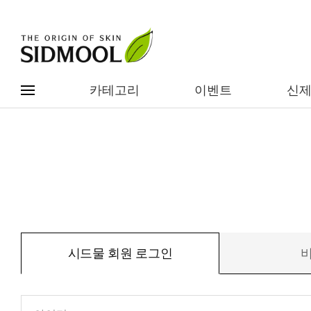
카테고리
이벤트
신
#전체메뉴
전제품보기
신제품
카테고리별
베스트
이벤트
기능/고민별
시드물 회원 로그인
임상별
성분별