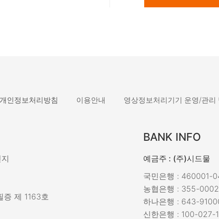
남성화장품
티트리
내츄럴99
무오일
세라마이드
글루타치온
트라넥사믹
개인정보처리방침
이용안내
영상정보처리기기 운영/관리
피디알엔
BANK INFO
민지
예금주 : (주)시드물
국민은행 : 460001-04
농협은행 : 355-0002
증 제 1163호
하나은행 : 643-9100
신한은행 : 100-027-1