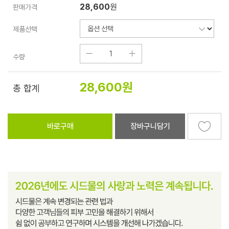
28,600
원
판매가격
제품선택
수량
28,600
원
총 합계
바로구매
장바구니담기