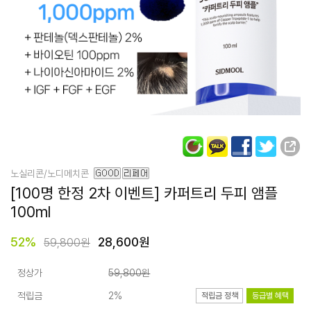
노실리콘/노디메치콘
[100명 한정 2차 이벤트] 카퍼트리
두피 앰플
100ml
52
%
28,600원
59,800원
정상가
59,800원
적립금
2%
적립금 정책
등급별 혜택