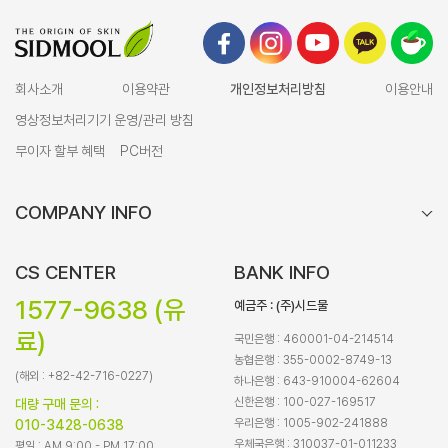
회사소개
이용약관
개인정보처리방침
이용안내
영상정보처리기기 운영/관리 방침
무이자 할부 혜택
PC버전
COMPANY INFO
CS CENTER
BANK INFO
1577-9638 (유
예금주 : (주)시드물
료)
국민은행 : 460001-04-214514
농협은행 : 355-0002-8749-13
(해외 : +82-42-716-0227)
하나은행 : 643-910004-62604
신한은행 : 100-027-169517
대량 구매 문의 :
우리은행 : 1005-902-241888
010-3428-0638
우체국은행 : 310037-01-011233
평일 : AM 9:00 - PM 17:00