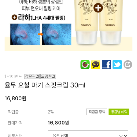
1+1이벤트
율무 요철 마기 스팟크림
30ml
16,800원
적립금
2%
적립금 정책
등급별 혜택
16,800
원
판매가격
제품선택