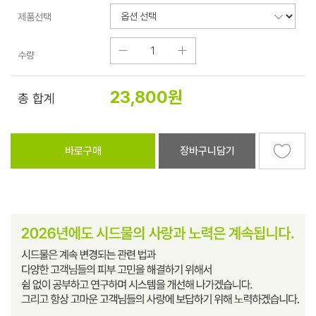
제품선택
수량
23,800
원
총 합계
바로구매
장바구니담기