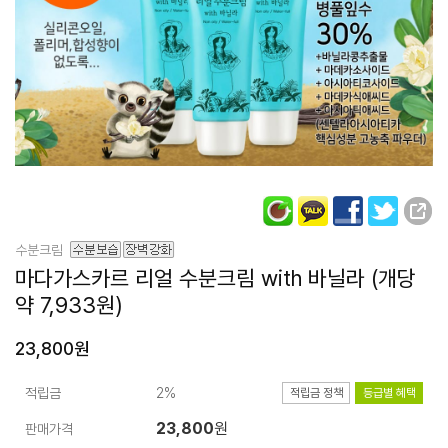
수분크림
마다가스카르 리얼
수분크림 with 바닐라
(개당
약 7,933원)
23,800원
적립금
2%
적립금 정책
등급별 혜택
23,800
원
판매가격