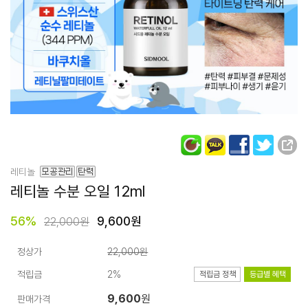
레티놀
레티놀
수분 오일
12ml
56
%
9,600원
22,000원
정상가
22,000원
적립금
2%
적립금 정책
등급별 혜택
9,600
원
판매가격