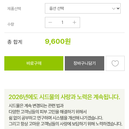
제품선택
수량
9,600
원
총 합계
바로구매
장바구니담기