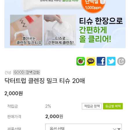
건성
닥터트럽
클렌징 밀크 티슈
20매
2,000원
적립금
2%
적립금 정책
등급별 혜택
2,000
원
판매가격
제품선택