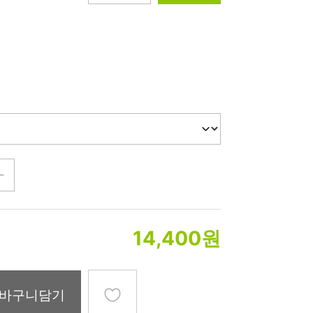
미생물&방사능
검사
텍스트 사용후기
포토사용 후기
성분사전
해외배송문의
시드물 매니아
14,400
원
바구니담기