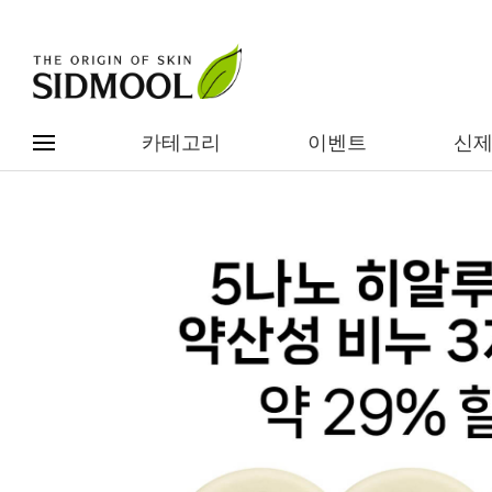
카테고리
이벤트
신
#전체메뉴
전제품보기
신제품
카테고리별
베스트
이벤트
기능/고민별
임상별
성분별