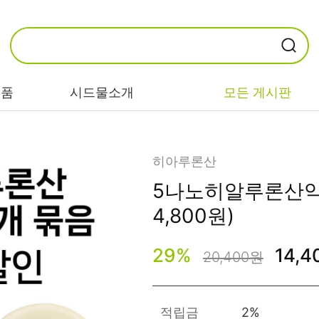
제품
시드물소개
모든 게시판
카테고리별
기능/고민별
성분별
히아루론산
5나노히알루론산
비누/클렌징
트러블/시카
EGF/FGF/IGF
4,800원)
마스크/팩/필링
민감/건조/속당
콜라겐
김
29
%
14,
20,400원
스킨/토너/미스
히알루론산
트
미백/화이트닝/
병풀/센텔라
흔적
앰플/에센스/세
판테놀
적립금
2%
럼
안티에이징/주