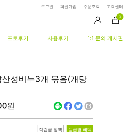
로그인
회원가입
주문조회
고객센터
0
포토후기
사용후기
1:1 문의 게시판
피부타입별
커뮤니티
마이페이지
약산성비누
3개 묶음(개당
건성
시사모
주문조회
중성
상품문의
장바구니
400원
지성
시드물통신
최근본상품
복합성
전 어떻게 써요?
위시리스트
민감성
공지사항
적립금 정책
등급별 혜택