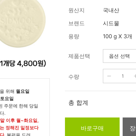
름/탄력
레티놀
수분젤/에센셜
원산지
국내산
모공/피지/블랙
녹차/EGCG
로션
헤드
브랜드
시드물
알로에
크림
각질관리
용량
100 g X 3개
어성초
썬케어
장벽케어
아하/바하/파하/
오일
제품선택
무기자차
라하
바디/헤어/핸드/
레이저관리
징크
풋
수량
탈모케어
봉독/프로폴리스
메이크업
동물성프리
을 위해
월요일
호호바
립/아이
, 토요일
예비맘
총 합계
된 주문에 한해 당일
달팽이
건강식품
다.
미취학
카렌듈라
소품
주말 이후 월~화요일,
청소년
바로구매
장
는 정해진 일정보다
동백
다.
불편을 드려