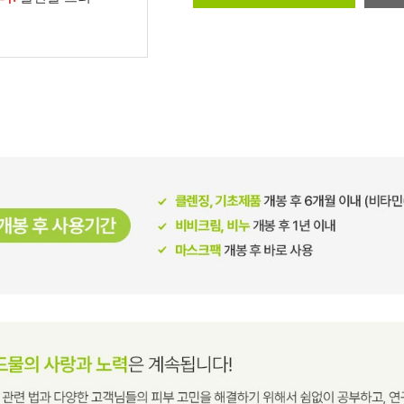
남성화장품
티트리
내츄럴99
무오일
세라마이드
글루타치온
트라넥사믹
피디알엔