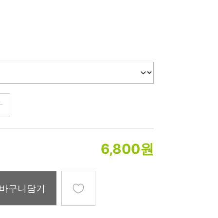
미생물&방사능
검사
텍스트 사용후기
포토사용 후기
성분사전
해외배송문의
시드물 매니아
6,800
원
바구니담기