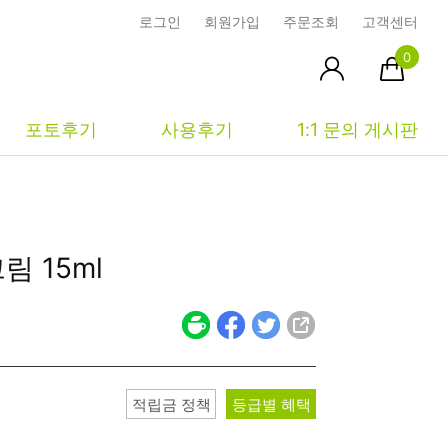
로그인
회원가입
주문조회
고객센터
0
포토후기
사용후기
1:1 문의 게시판
피부타입별
커뮤니티
마이페이지
크림
15ml
건성
시사모
주문조회
중성
상품문의
장바구니
지성
시드물통신
최근본상품
복합성
전 어떻게 써요?
위시리스트
적립금 정책
등급별 혜택
민감성
공지사항