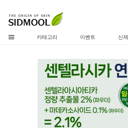
카테고리
이벤트
신
#전체메뉴
전제품보기
신제품
카테고리별
베스트
이벤트
기능/고민별
임상별
성분별