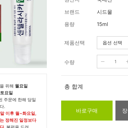
름/탄력
레티놀
수분젤/에센셜
브랜드
시드물
모공/피지/블랙
녹차/EGCG
로션
헤드
용량
15ml
알로에
크림
각질관리
어성초
썬케어
장벽케어
제품선택
아하/바하/파하/
오일
무기자차
라하
수량
바디/헤어/핸드/
레이저관리
징크
풋
탈모케어
봉독/프로폴리스
메이크업
동물성프리
을 위해
월요일
총 합계
호호바
립/아이
, 토요일
예비맘
된 주문에 한해 당일
달팽이
건강식품
다.
미취학
바로구매
장
카렌듈라
소품
주말 이후 월~화요일,
청소년
는 정해진 일정보다
동백
다.
불편을 드려