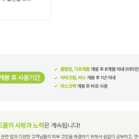
남성화장품
티트리
내츄럴99
무오일
세라마이드
글루타치온
트라넥사믹
피디알엔