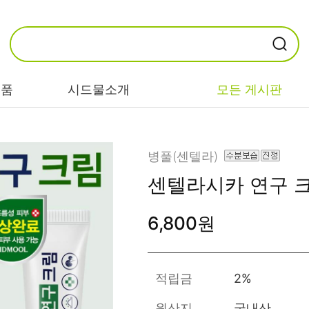
제품
시드물소개
모든 게시판
카테고리별
기능/고민별
성분별
병풀(센텔라)
센텔라시카 연구 
비누/클렌징
트러블/시카
EGF/FGF/IGF
6,800원
마스크/팩/필링
민감/건조/속당
콜라겐
김
스킨/토너/미스
히알루론산
트
미백/화이트닝/
병풀/센텔라
흔적
적립금
2%
앰플/에센스/세
판테놀
럼
안티에이징/주
원산지
국내산