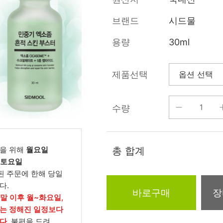
름/탄력
레티놀
수분젤/에센셜
브랜드
시드물
모공/피지/블랙
녹차/EGCG
로션
헤드
용량
30ml
알로에
크림
각질관리
어성초
썬케어
장벽케어
제품선택
아하/바하/파하/
오일
무기자차
라하
수량
바디/헤어/핸드/
레이저관리
징크
풋
탈모케어
봉독/프로폴리스
메이크업
동물성프리
을 위해
월요일
총 합계
호호바
립/아이
, 토요일
예비맘
된 주문에 한해 당일
달팽이
건강식품
다.
미취학
바로구매
장
카렌듈라
소품
주말 이후 월~화요일,
청소년
는 정해진 일정보다
동백
다.
불편을 드려