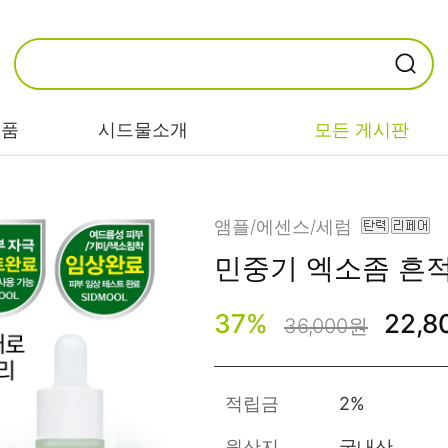
제품
시드물소개
모든 게시판
카테고리별
기능/고민별
성분별
앰플/에센스/세럼
민중기 엑소좀
흔적
비누/클렌징
트러블/시카
EGF/FGF/IGF
37
%
22,
마스크/팩/필링
민감/건조/속당
콜라겐
36,000원
김
스킨/토너/미스
히알루론산
트
미백/화이트닝/
병풀/센텔라
흔적
적립금
2%
앰플/에센스/세
판테놀
럼
안티에이징/주
원산지
국내산