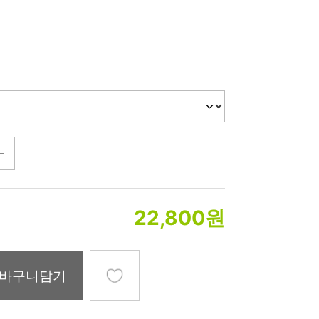
미생물&방사능
검사
텍스트 사용후기
포토사용 후기
성분사전
해외배송문의
시드물 매니아
22,800
원
바구니담기