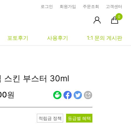
로그인
회원가입
주문조회
고객센터
0
포토후기
사용후기
1:1 문의 게시판
피부타입별
커뮤니티
마이페이지
 스킨 부스터
30ml
건성
시사모
주문조회
800원
중성
상품문의
장바구니
지성
시드물통신
최근본상품
복합성
전 어떻게 써요?
위시리스트
적립금 정책
등급별 혜택
민감성
공지사항