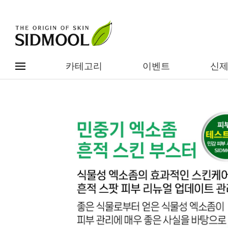
카테고리
이벤트
신
#전체메뉴
전제품보기
신제품
카테고리별
베스트
이벤트
기능/고민별
임상별
성분별