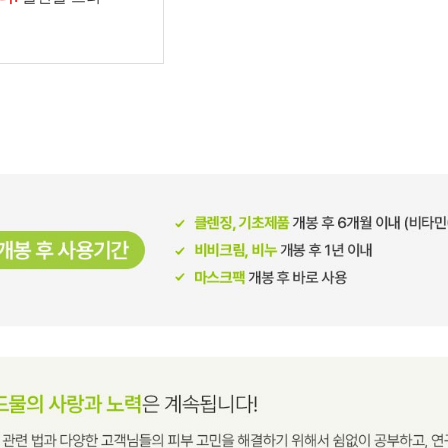
남성화장품
티트리
내츄럴99
무오일
세라마이드
글루타치온
트라넥사믹
피디알엔