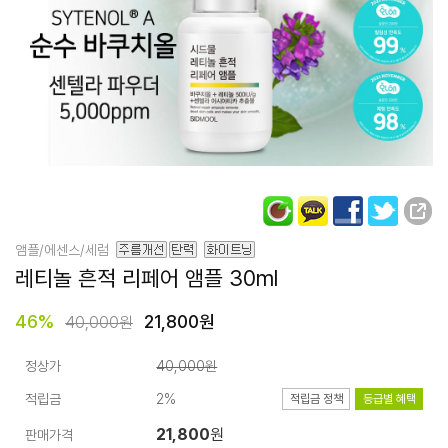
앰플/에센스/세럼
레티놀 흔적
리페어 앰플
30ml
46
%
21,800원
40,000원
정상가
40,000원
적립금
2%
적립금 정책
등급별 혜택
21,800
원
판매가격