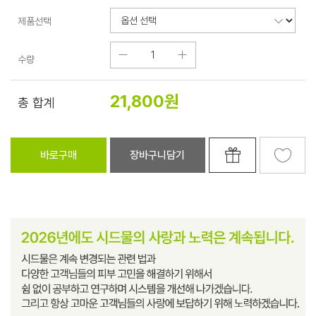
제품선택
수량
21,800
원
총 합계
바로구매
장바구니담기