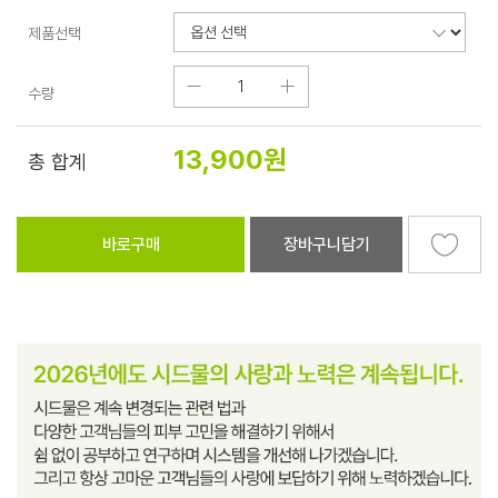
제품선택
수량
13,900
원
총 합계
바로구매
장바구니담기