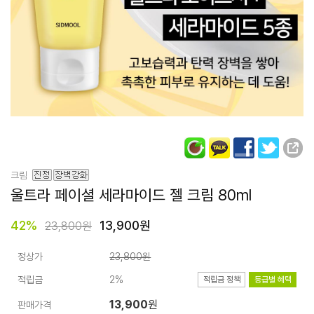
크림
울트라 페이셜
세라마이드 젤 크림
80ml
42
%
13,900원
23,800원
정상가
23,800원
적립금
2%
적립금 정책
등급별 혜택
13,900
원
판매가격