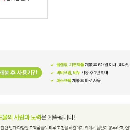
남성화장품
티트리
내츄럴99
무오일
세라마이드
글루타치온
트라넥사믹
피디알엔