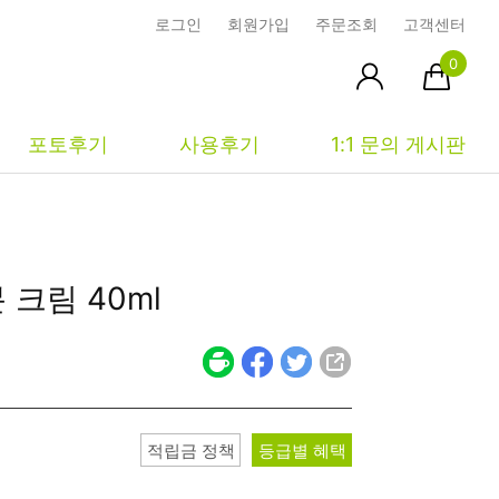
로그인
회원가입
주문조회
고객센터
0
포토후기
사용후기
1:1 문의 게시판
피부타입별
커뮤니티
마이페이지
분 크림
40ml
건성
시사모
주문조회
중성
상품문의
장바구니
지성
시드물통신
최근본상품
복합성
전 어떻게 써요?
위시리스트
적립금 정책
등급별 혜택
민감성
공지사항