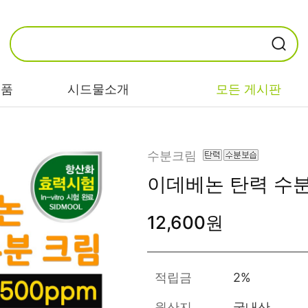
제품
시드물소개
모든 게시판
카테고리별
기능/고민별
성분별
수분크림
이데베논 탄력 수
비누/클렌징
트러블/시카
EGF/FGF/IGF
12,600원
마스크/팩/필링
민감/건조/속당
콜라겐
김
스킨/토너/미스
히알루론산
트
미백/화이트닝/
병풀/센텔라
흔적
적립금
2%
앰플/에센스/세
판테놀
럼
안티에이징/주
원산지
국내산