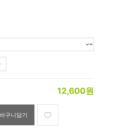
미생물&방사능
검사
텍스트 사용후기
포토사용 후기
성분사전
해외배송문의
시드물 매니아
12,600
원
바구니담기