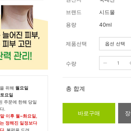
름/탄력
레티놀
수분젤/에센셜
브랜드
시드물
모공/피지/블랙
녹차/EGCG
로션
헤드
용량
40ml
알로에
크림
각질관리
어성초
썬케어
장벽케어
제품선택
아하/바하/파하/
오일
무기자차
라하
수량
바디/헤어/핸드/
레이저관리
징크
풋
탈모케어
봉독/프로폴리스
메이크업
동물성프리
을 위해
월요일
총 합계
호호바
립/아이
, 토요일
예비맘
된 주문에 한해 당일
달팽이
건강식품
다.
미취학
바로구매
장
카렌듈라
소품
주말 이후 월~화요일,
청소년
는 정해진 일정보다
동백
다.
불편을 드려