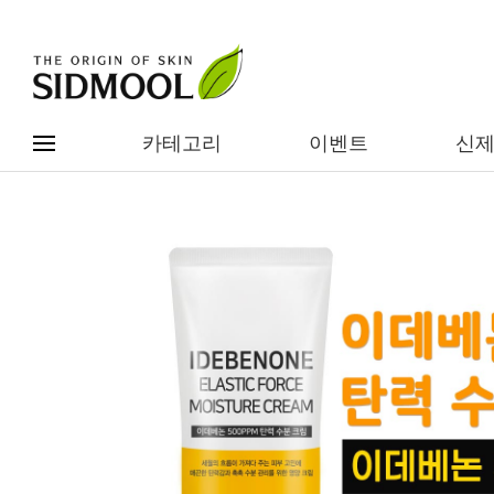
카테고리
이벤트
신
#전체메뉴
전제품보기
신제품
카테고리별
베스트
이벤트
기능/고민별
임상별
성분별