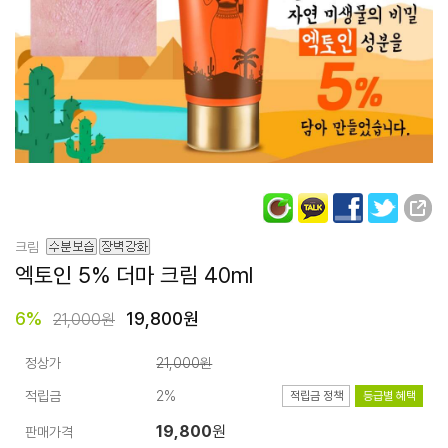
크림
엑토인 5% 더마 크림
40ml
6
%
19,800원
21,000원
정상가
21,000원
적립금
2%
적립금 정책
등급별 혜택
19,800
원
판매가격