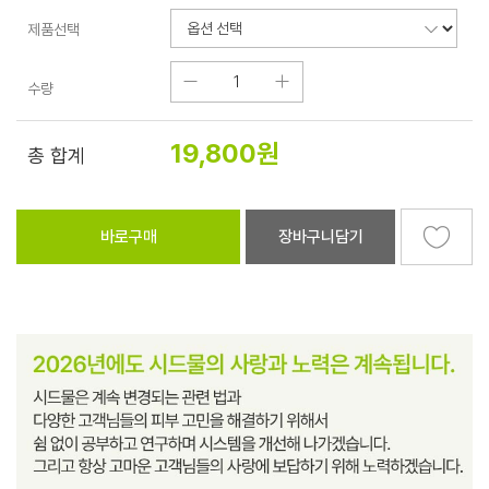
제품선택
수량
19,800
원
총 합계
바로구매
장바구니담기