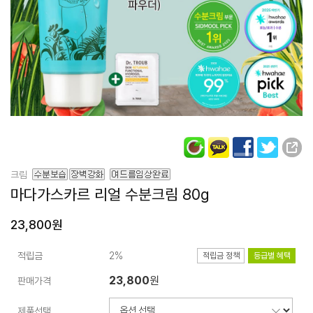
크림
마다가스카르
리얼 수분크림 80g
23,800원
적립금
2%
적립금 정책
등급별 혜택
23,800
원
판매가격
제품선택