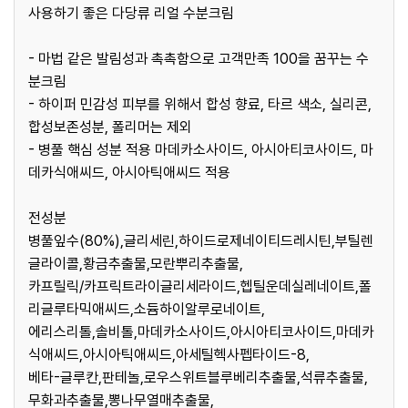
사용하기 좋은 다당류 리얼 수분크림
- 마법 같은 발림성과 촉촉함으로 고객만족 100을 꿈꾸는 수
분크림
- 하이퍼 민감성 피부를 위해서 합성 향료, 타르 색소, 실리콘,
합성보존성분, 폴리머는 제외
- 병풀 핵심 성분 적용 마데카소사이드, 아시아티코사이드, 마
데카식애씨드, 아시아틱애씨드 적용
전성분
병풀잎수(80%),글리세린,하이드로제네이티드레시틴,부틸렌
글라이콜,황금추출물,모란뿌리추출물,
카프릴릭/카프릭트라이글리세라이드,헵틸운데실레네이트,폴
리글루타믹애씨드,소듐하이알루로네이트,
에리스리톨,솔비톨,마데카소사이드,아시아티코사이드,마데카
식애씨드,아시아틱애씨드,아세틸헥사펩타이드-8,
베타-글루칸,판테놀,로우스위트블루베리추출물,석류추출물,
무화과추출물,뽕나무열매추출물,