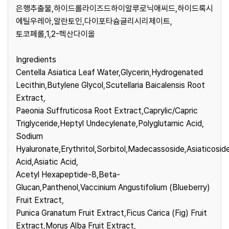
은행추출물,하이드롤라이즈드하이알루로닉애씨드,하이드록시
에틸우레아,알란토인,다이포타슘글리시리제이트,
토코페롤,1,2-헥산다이올
Ingredients
Centella Asiatica Leaf Water,Glycerin,Hydrogenated
Lecithin,Butylene Glycol,Scutellaria Baicalensis Root
Extract,
Paeonia Suffruticosa Root Extract,Caprylic/Capric
Triglyceride,Heptyl Undecylenate,Polyglutamic Acid,
Sodium
Hyaluronate,Erythritol,Sorbitol,Madecassoside,Asiaticosi
Acid,Asiatic Acid,
Acetyl Hexapeptide-8,Beta-
Glucan,Panthenol,Vaccinium Angustifolium (Blueberry)
Fruit Extract,
Punica Granatum Fruit Extract,Ficus Carica (Fig) Fruit
Extract,Morus Alba Fruit Extract,