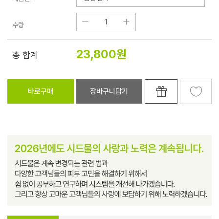
수량
23,800
원
총 합계
바로구매
장바구니담기