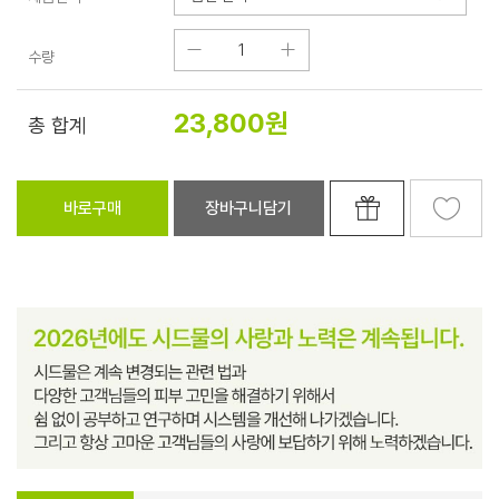
수량
23,800
원
총 합계
바로구매
장바구니담기