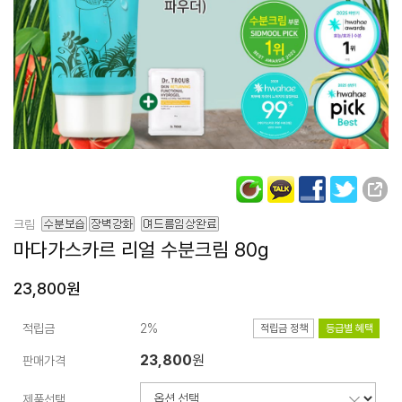
크림
마다가스카르
리얼 수분크림 80g
23,800원
적립금
2%
적립금 정책
등급별 혜택
23,800
원
판매가격
제품선택