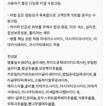
사용하기 좋은 다당류 리얼 수분크림
- 마법 같은 발림성과 촉촉함으로 고객만족 100을 꿈꾸는 수
분크림
- 하이퍼 민감성 피부를 위해서 합성 향료, 타르 색소, 실리콘,
합성보존성분, 폴리머는 제외
- 병풀 핵심 성분 적용 마데카소사이드, 아시아티코사이드, 마
데카식애씨드, 아시아틱애씨드 적용
전성분
병풀잎수(80%),글리세린,하이드로제네이티드레시틴,부틸렌
글라이콜,황금추출물,모란뿌리추출물,
카프릴릭/카프릭트라이글리세라이드,헵틸운데실레네이트,폴
리글루타믹애씨드,소듐하이알루로네이트,
에리스리톨,솔비톨,마데카소사이드,아시아티코사이드,마데카
식애씨드,아시아틱애씨드,아세틸헥사펩타이드-8,
베타-글루칸,판테놀,로우스위트블루베리추출물,석류추출물,
무화과추출물,뽕나무열매추출물,