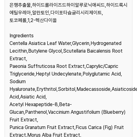
은행추출물,하이드롤라이즈드하이알루로닉애씨드,하이드록시
에틸우레아,알란토인,다이포타슘글리시리제이트,
토코페롤,1,2-헥산다이올
Ingredients
Centella Asiatica Leaf Water,Glycerin,Hydrogenated
Lecithin,Butylene Glycol,Scutellaria Baicalensis Root
Extract,
Paeonia Suffruticosa Root Extract,Caprylic/Capric
Triglyceride,Heptyl Undecylenate,Polyglutamic Acid,
Sodium
Hyaluronate,Erythritol,Sorbitol,Madecassoside,Asiaticosi
Acid,Asiatic Acid,
Acetyl Hexapeptide-8,Beta-
Glucan,Panthenol,Vaccinium Angustifolium (Blueberry)
Fruit Extract,
Punica Granatum Fruit Extract,Ficus Carica (Fig) Fruit
Extract,Morus Alba Fruit Extract,